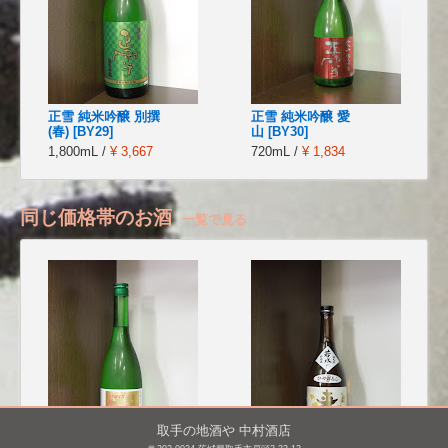
正雪 純米吟醸 別撰
正雪 純米吟醸 愛
(春) [BY29]
山 [BY30]
1,800mL /
¥ 3,667
720mL /
¥ 1,834
同じ価格帯のお酒
一覧で見る
取手の地酒や 中村酒店