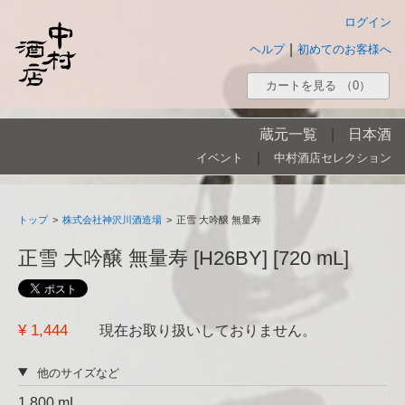
ログイン
|
ヘルプ
初めてのお客様へ
カートを見る
（0）
蔵元一覧
|
日本酒
|
イベント
中村酒店セレクション
トップ
>
株式会社神沢川酒造場
>
正雪 大吟醸 無量寿
正雪 大吟醸 無量寿 [H26BY] [720 mL]
¥ 1,444
現在お取り扱いしておりません。
他のサイズなど
1,800 mL