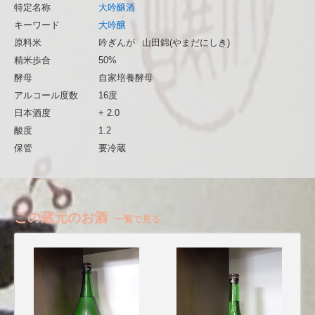
特定名称
大吟醸酒
キーワード
大吟醸
原料米
吟ぎんが
山田錦(やまだにしき)
精米歩合
50%
酵母
自家培養酵母
アルコール度数
16度
日本酒度
+ 2.0
酸度
1.2
保管
要冷蔵
この蔵元のお酒
一覧で見る