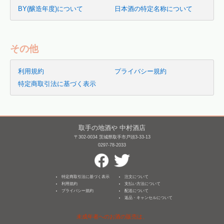
BY(醸造年度)について
日本酒の特定名称について
その他
利用規約
プライバシー規約
特定商取引法に基づく表示
取手の地酒や 中村酒店
〒302-0034 茨城県取手市戸頭3-33-13
0297-78-2033
特定商取引法に基づく表示
注文について
利用規約
支払い方法について
プライバシー規約
配送について
返品・キャンセルについて
未成年者へのお酒の販売は、