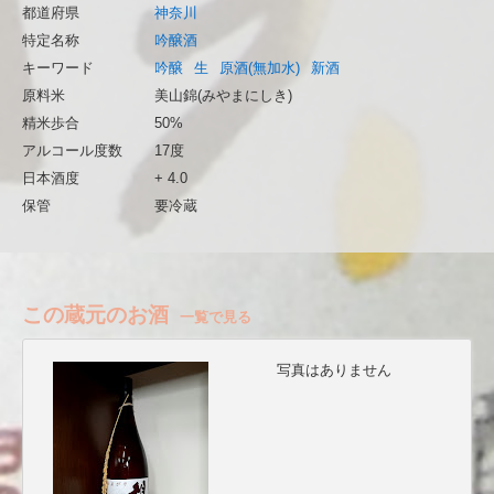
都道府県
神奈川
特定名称
吟醸酒
キーワード
吟醸
生
原酒(無加水)
新酒
原料米
美山錦(みやまにしき)
精米歩合
50%
アルコール度数
17度
日本酒度
+ 4.0
保管
要冷蔵
この蔵元のお酒
一覧で見る
写真はありません