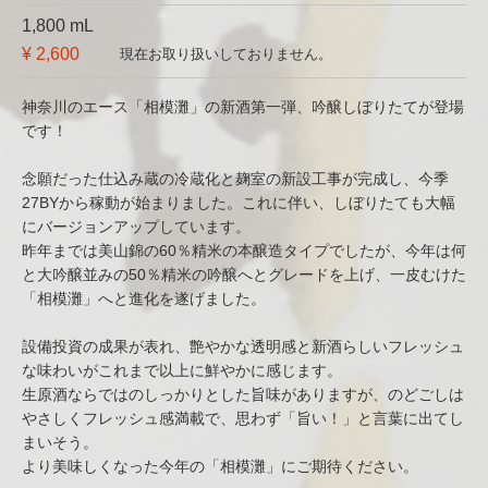
1,800 mL
¥ 2,600
現在お取り扱いしておりません。
神奈川のエース「相模灘」の新酒第一弾、吟醸しぼりたてが登場
です！
念願だった仕込み蔵の冷蔵化と麹室の新設工事が完成し、今季
27BYから稼動が始まりました。これに伴い、しぼりたても大幅
にバージョンアップしています。
昨年までは美山錦の60％精米の本醸造タイプでしたが、今年は何
と大吟醸並みの50％精米の吟醸へとグレードを上げ、一皮むけた
「相模灘」へと進化を遂げました。
設備投資の成果が表れ、艶やかな透明感と新酒らしいフレッシュ
な味わいがこれまで以上に鮮やかに感じます。
生原酒ならではのしっかりとした旨味がありますが、のどごしは
やさしくフレッシュ感満載で、思わず「旨い！」と言葉に出てし
まいそう。
より美味しくなった今年の「相模灘」にご期待ください。