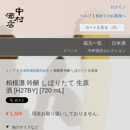
ログイン
|
ヘルプ
初めてのお客様へ
カートを見る
（0）
蔵元一覧
|
日本酒
|
イベント
中村酒店セレクション
トップ
>
久保田酒造株式会社
>
相模灘 吟醸 しぼりたて 生原酒
相模灘 吟醸 しぼりたて 生原
酒 [H27BY] [720 mL]
¥ 1,324
現在お取り扱いしておりません。
他のサイズなど