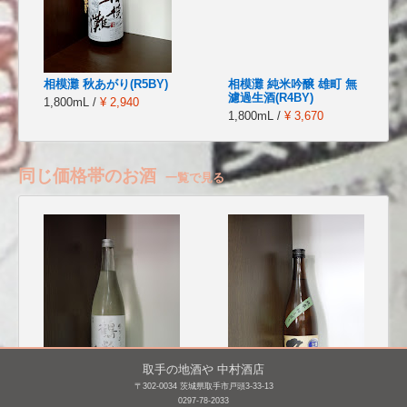
相模灘 秋あがり(R5BY)
相模灘 純米吟醸 雄町 無
濾過生酒(R4BY)
1,800mL /
¥ 2,940
1,800mL /
¥ 3,670
同じ価格帯のお酒
一覧で見る
取手の地酒や 中村酒店
〒302-0034 茨城県取手市戸頭3-33-13
0297-78-2033