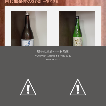
同じ価格帯のお酒
一覧で見る
取手の地酒や 中村酒店
〒302-0034 茨城県取手市戸頭3-33-13
0297-78-2033
喜久醉 吟醸
鳳凰美田 純米吟醸 無濾
過本生 [H25BY]
720mL /
¥ 1,760
720mL /
¥ 1,760