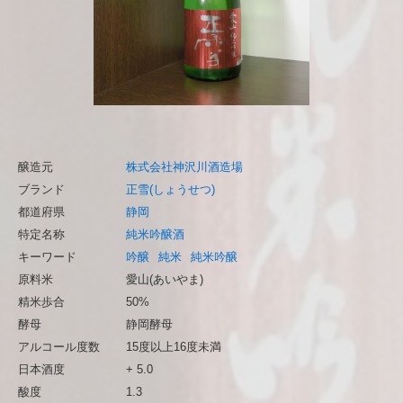
醸造元
株式会社神沢川酒造場
ブランド
正雪(しょうせつ)
都道府県
静岡
特定名称
純米吟醸酒
キーワード
吟醸
純米
純米吟醸
原料米
愛山(あいやま)
精米歩合
50%
酵母
静岡酵母
アルコール度数
15度以上16度未満
日本酒度
+ 5.0
酸度
1.3