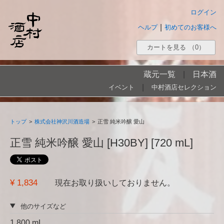
ログイン
|
ヘルプ
初めてのお客様へ
カートを見る
（0）
蔵元一覧
|
日本酒
|
イベント
中村酒店セレクション
トップ
>
株式会社神沢川酒造場
>
正雪 純米吟醸 愛山
正雪 純米吟醸 愛山 [H30BY] [720 mL]
¥ 1,834
現在お取り扱いしておりません。
他のサイズなど
1,800 mL