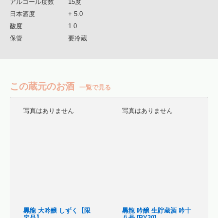
アルコール度数
15度
日本酒度
+ 5.0
酸度
1.0
保管
要冷蔵
この蔵元のお酒
一覧で見る
写真はありません
写真はありません
黒龍 大吟醸 しずく【限
黒龍 吟醸 生貯蔵酒 吟十
定品】
八号 [BY30]