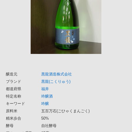
醸造元
黒龍酒造株式会社
ブランド
黒龍(こくりゅう)
都道府県
福井
特定名称
吟醸酒
キーワード
吟醸
原料米
五百万石(ごひゃくまんごく)
精米歩合
50%
酵母
自社酵母