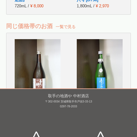
720mL /
¥ 8,000
1,800mL /
¥ 2,970
同じ価格帯のお酒
一覧で見る
取手の地酒や 中村酒店
〒302-0034 茨城県取手市戸頭3-33-13
喜久醉 特別純米
あたごのまつ 限定 純米
0297-78-2033
吟醸 おりがらみ 本
720mL /
¥ 1,815
生 [BY26]
720mL /
¥ 1,650