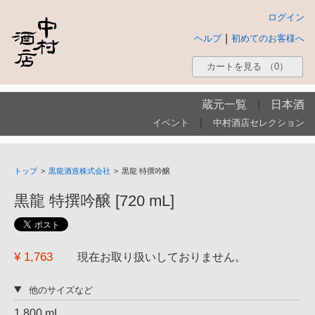
ログイン
|
ヘルプ
初めてのお客様へ
カートを見る
（0）
蔵元一覧
|
日本酒
|
イベント
中村酒店セレクション
トップ
>
黒龍酒造株式会社
>
黒龍 特撰吟醸
黒龍 特撰吟醸 [720 mL]
¥ 1,763
現在お取り扱いしておりません。
他のサイズなど
1,800 mL