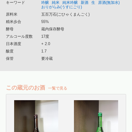
キーワード
吟醸
純米
純米吟醸
新酒
生
原酒(無加水)
おりがらみ(うすにごり)
原料米
五百万石(ごひゃくまんごく)
精米歩合
55%
酵母
蔵内保存酵母
アルコール度数
17度
日本酒度
+ 2.0
酸度
1.7
保管
要冷蔵
この蔵元のお酒
一覧で見る