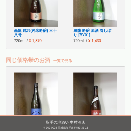
黒龍 純吟(純米吟醸) 三十
黒龍 吟醸 原酒 春しぼ
八号
り [BY01]
720mL /
¥ 1,870
720mL /
¥ 1,430
同じ価格帯のお酒
一覧で見る
取手の地酒や 中村酒店
〒302-0034 茨城県取手市戸頭3-33-13