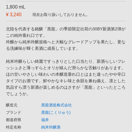
1,800 mL
¥ 3,240
現在お取り扱いしておりません。
北陸を代表する銘醸「黒龍」の季節限定出荷の30BY新酒第2弾が
この純吟垂れ口です。
吟醸から純米吟醸規格へと大幅なグレードアップを果たし、更な
る洗練味が輝く美酒に成長しています。
純米吟醸らしい綺麗ですっきりとした口当たり、新酒らしいフレ
ッシュさと薄っすらとオリが絡んだ滑らかな舌触りがあります。
ほの甘いやさしい味わいの本醸造垂れ口とはまた違ったやや辛口
タイプのお酒です。鮮やかなキレ味と余韻を兼ね備え、凛とした
気品すら漂う新酒が楽しめるのはさすが「黒龍」といったところ
でしょうか。
醸造元
黒龍酒造株式会社
ブランド
黒龍(こくりゅう)
都道府県
福井
特定名称
純米吟醸酒