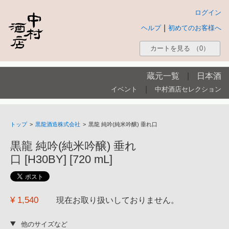
ログイン
|
ヘルプ
初めてのお客様へ
カートを見る
（0）
蔵元一覧
|
日本酒
|
イベント
中村酒店セレクション
トップ
>
黒龍酒造株式会社
>
黒龍 純吟(純米吟醸) 垂れ口
黒龍 純吟(純米吟醸) 垂れ
口 [H30BY] [720 mL]
¥ 1,540
現在お取り扱いしておりません。
他のサイズなど