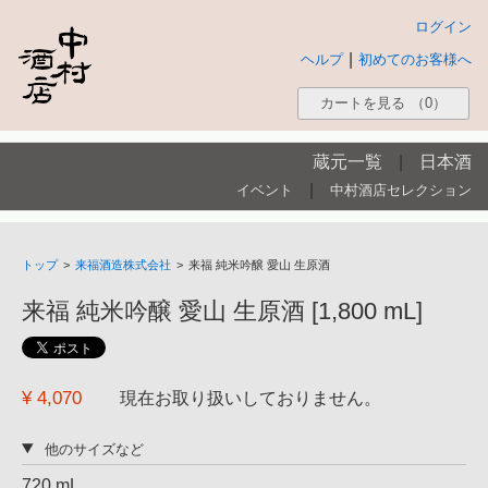
ログイン
|
ヘルプ
初めてのお客様へ
カートを見る
（0）
蔵元一覧
|
日本酒
|
イベント
中村酒店セレクション
トップ
>
来福酒造株式会社
>
来福 純米吟醸 愛山 生原酒
来福 純米吟醸 愛山 生原酒 [1,800 mL]
¥ 4,070
現在お取り扱いしておりません。
他のサイズなど
720 mL