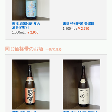
来福 純米吟醸 夏の
来福 特別純米 美郷錦
酒 [H29BY]
1,800mL /
¥ 2,750
1,800mL /
¥ 2,965
同じ価格帯のお酒
一覧で見る