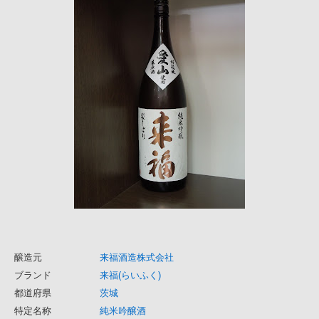
醸造元
来福酒造株式会社
ブランド
来福(らいふく)
都道府県
茨城
特定名称
純米吟醸酒