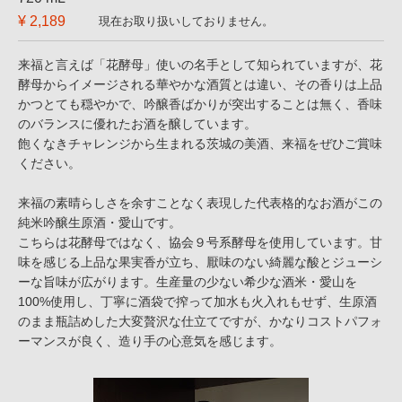
¥ 2,189
現在お取り扱いしておりません。
来福と言えば「花酵母」使いの名手として知られていますが、花
酵母からイメージされる華やかな酒質とは違い、その香りは上品
かつとても穏やかで、吟醸香ばかりが突出することは無く、香味
のバランスに優れたお酒を醸しています。
飽くなきチャレンジから生まれる茨城の美酒、来福をぜひご賞味
ください。
来福の素晴らしさを余すことなく表現した代表格的なお酒がこの
純米吟醸生原酒・愛山です。
こちらは花酵母ではなく、協会９号系酵母を使用しています。甘
味を感じる上品な果実香が立ち、厭味のない綺麗な酸とジューシ
ーな旨味が広がります。生産量の少ない希少な酒米・愛山を
100%使用し、丁寧に酒袋で搾って加水も火入れもせず、生原酒
のまま瓶詰めした大変贅沢な仕立てですが、かなりコストパフォ
ーマンスが良く、造り手の心意気を感じます。