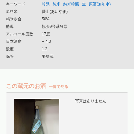
キーワード
吟醸
純米
純米吟醸
生
原酒(無加水)
原料米
愛山(あいやま)
精米歩合
50%
酵母
協会9号系酵母
アルコール度数
17度
日本酒度
+ 4.0
酸度
1.2
保管
要冷蔵
この蔵元のお酒
一覧で見る
写真はありません