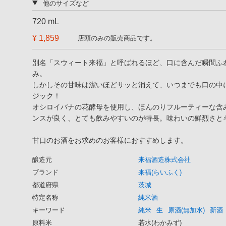
他のサイズなど
720 mL
¥ 1,859
店頭のみの販売商品です。
別名「スウィート来福」と呼ばれるほど、口に含んだ瞬間ふ
み。
しかしその甘味は潔いほどサッと消えて、いつまでも口の中
ジック！
オシロイバナの花酵母を使用し、ほんのりフルーティーな含
ンスが良く、とても飲みやすいのが特長。味わいの鮮烈さと
甘口のお酒をお求めのお客様におすすめします。
醸造元
来福酒造株式会社
ブランド
来福(らいふく)
都道府県
茨城
特定名称
純米酒
キーワード
純米
生
原酒(無加水)
新酒
原料米
若水(わかみず)