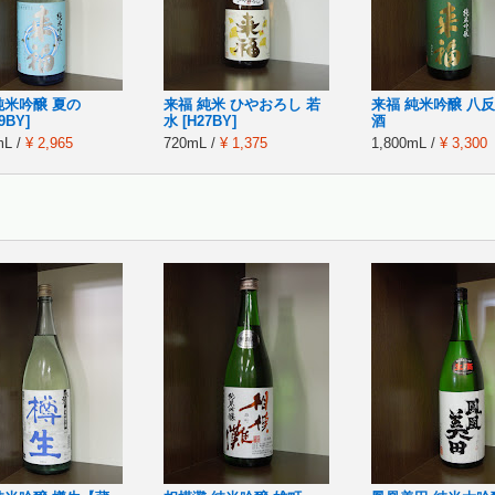
純米吟醸 夏の
来福 純米 ひやおろし 若
来福 純米吟醸 八反
9BY]
水 [H27BY]
酒
mL /
¥ 2,965
720mL /
¥ 1,375
1,800mL /
¥ 3,300