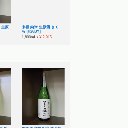
 生原
来福 純米 生原酒 さく
ら [H26BY]
1,800mL /
¥ 2,915