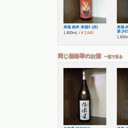
来福 純米 来福X (赤)
来福 
酒 [H2
1,800mL /
¥ 2,640
1,800
同じ価格帯のお酒
一覧で見る