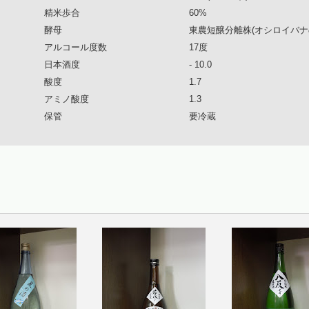
精米歩合
60%
酵母
東農短醸分離株(オシロイバナ
アルコール度数
17度
日本酒度
- 10.0
酸度
1.7
アミノ酸度
1.3
保管
要冷蔵