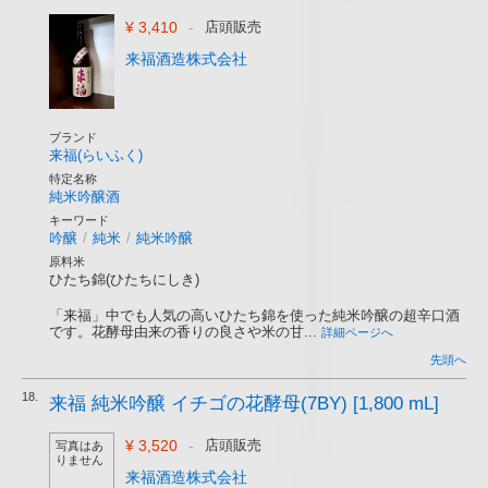
¥ 3,410
-
店頭販売
来福酒造株式会社
ブランド
来福(らいふく)
特定名称
純米吟醸酒
キーワード
吟醸
/
純米
/
純米吟醸
原料米
ひたち錦(ひたちにしき)
「来福」中でも人気の高いひたち錦を使った純米吟醸の超辛口酒
です。花酵母由来の香りの良さや米の甘...
詳細ページへ
先頭へ
18.
来福 純米吟醸 イチゴの花酵母(7BY) [1,800 mL]
¥ 3,520
-
店頭販売
写真はあ
りません
来福酒造株式会社