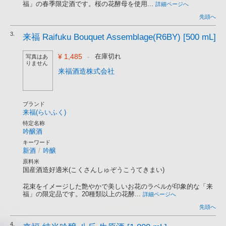
福」の春季限定酒です。桜の花酵母を使用...
詳細ページへ
先頭へ
3.
来福 Raifuku Bouquet Assemblage(R6BY) [500 mL]
¥ 1,485
-
在庫切れ
写真はあ
りません
来福酒造株式会社
ブランド
来福(らいふく)
特定名称
吟醸酒
キーワード
新酒
/
吟醸
原料米
国産酒造好適米(こくさんしゅぞうこうてきまい)
花束をイメージした艶やかで美しいお花のラベルが印象的な「来
福」の限定品です。20種類以上の花酵...
詳細ページへ
先頭へ
4.