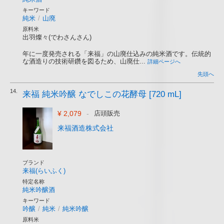
キーワード
純米
/
山廃
原料米
出羽燦々(でわさんさん)
年に一度発売される「来福」の山廃仕込みの純米酒です。伝統的
な酒造りの技術研鑽を図るため、山廃仕...
詳細ページへ
先頭へ
14.
来福 純米吟醸 なでしこの花酵母 [720 mL]
¥ 2,079
-
店頭販売
来福酒造株式会社
ブランド
来福(らいふく)
特定名称
純米吟醸酒
キーワード
吟醸
/
純米
/
純米吟醸
原料米