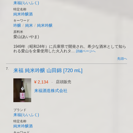
来福(らいふく)
特定名称
純米吟醸酒
キーワード
吟醸
/
純米
/
純米吟醸
原料米
愛山(あいやま)
1949年（昭和24年）に兵庫県で開発され、希少な酒米として知ら
れる愛山を全量使用した火入れタ...
詳細ページへ
先頭へ
7.
来福 純米吟醸 山田錦 [720 mL]
¥ 2,134
-
店頭販売
来福酒造株式会社
ブランド
来福(らいふく)
特定名称
純米吟醸酒
キーワード