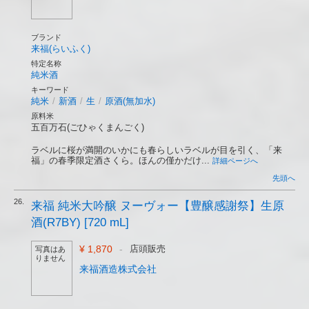
ブランド
来福(らいふく)
特定名称
純米酒
キーワード
純米
/
新酒
/
生
/
原酒(無加水)
原料米
五百万石(ごひゃくまんごく)
ラベルに桜が満開のいかにも春らしいラベルが目を引く、「来
福」の春季限定酒さくら。ほんの僅かだけ...
詳細ページへ
先頭へ
26.
来福 純米大吟醸 ヌーヴォー【豊醸感謝祭】生原
酒(R7BY) [720 mL]
¥ 1,870
-
店頭販売
写真はあ
りません
来福酒造株式会社