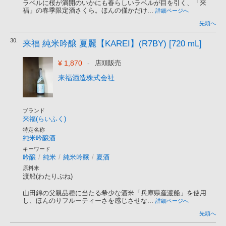
ラベルに桜が満開のいかにも春らしいラベルが目を引く、「来
福」の春季限定酒さくら。ほんの僅かだけ...
詳細ページへ
先頭へ
30.
来福 純米吟醸 夏麗【KAREI】(R7BY) [720 mL]
¥ 1,870
-
店頭販売
来福酒造株式会社
ブランド
来福(らいふく)
特定名称
純米吟醸酒
キーワード
吟醸
/
純米
/
純米吟醸
/
夏酒
原料米
渡船(わたりぶね)
山田錦の父親品種に当たる希少な酒米「兵庫県産渡船」を使用
し、ほんのりフルーティーさを感じさせな...
詳細ページへ
先頭へ