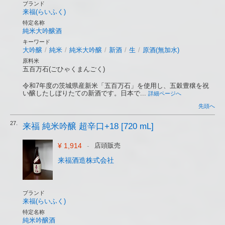
ブランド
来福(らいふく)
特定名称
純米大吟醸酒
キーワード
大吟醸
/
純米
/
純米大吟醸
/
新酒
/
生
/
原酒(無加水)
原料米
五百万石(ごひゃくまんごく)
令和7年度の茨城県産新米「五百万石」を使用し、五穀豊穣を祝
い醸したしぼりたての新酒です。日本で...
詳細ページへ
先頭へ
27.
来福 純米吟醸 超辛口+18 [720 mL]
¥ 1,914
-
店頭販売
来福酒造株式会社
ブランド
来福(らいふく)
特定名称
純米吟醸酒