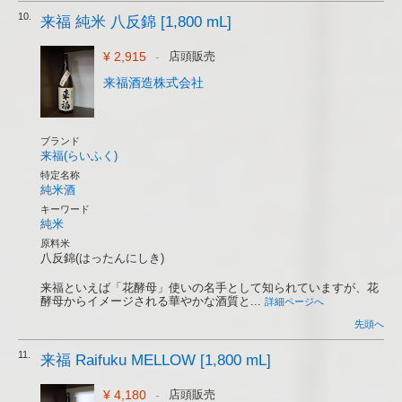
10.
来福 純米 八反錦 [1,800 mL]
¥ 2,915
-
店頭販売
来福酒造株式会社
ブランド
来福(らいふく)
特定名称
純米酒
キーワード
純米
原料米
八反錦(はったんにしき)
来福といえば「花酵母」使いの名手として知られていますが、花
酵母からイメージされる華やかな酒質と...
詳細ページへ
先頭へ
11.
来福 Raifuku MELLOW [1,800 mL]
¥ 4,180
-
店頭販売