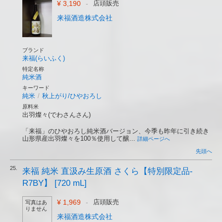
¥ 3,190
-
店頭販売
来福酒造株式会社
ブランド
来福(らいふく)
特定名称
純米酒
キーワード
純米
/
秋上がり/ひやおろし
原料米
出羽燦々(でわさんさん)
「来福」のひやおろし純米酒バージョン、今季も昨年に引き続き
山形県産出羽燦々を100％使用して醸...
詳細ページへ
先頭へ
25.
来福 純米 直汲み生原酒 さくら【特別限定品-
R7BY】 [720 mL]
¥ 1,969
-
店頭販売
写真はあ
りません
来福酒造株式会社