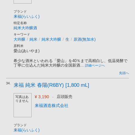
ブランド
来福(らいふく)
特定名称
純米大吟醸酒
キーワード
大吟醸
/
純米
/
純米大吟醸
/
生
/
原酒(無加水)
原料米
愛山(あいやま)
希少な酒米といわれる「愛山」を40％まで高精白し、低温発酵で
丁寧に仕込んだ純米大吟醸の全国新酒...
詳細ページへ
先頭へ
34.
来福 純米 春陽(R6BY) [1,800 mL]
¥ 3,190
-
店頭販売
写真はあ
りません
来福酒造株式会社
ブランド
来福(らいふく)