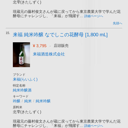
北雫(きたしずく)
現蔵元の藤村俊文さんが蔵に戻ってから東京農業大学で学んだ花
酵母にチャレンジし、「来福」が飛躍す...
詳細ページへ
先頭へ
15.
来福 純米吟醸 なでしこの花酵母 [1,800 mL]
¥ 3,795
-
店頭販売
来福酒造株式会社
ブランド
来福(らいふく)
特定名称
純米吟醸酒
キーワード
吟醸
/
純米
/
純米吟醸
原料米
北雫(きたしずく)
現蔵元の藤村俊文さんが蔵に戻ってから東京農業大学で学んだ花
酵母にチャレンジし、「来福」が飛躍す...
詳細ページへ