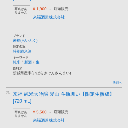
¥ 1,900
-
店頭販売
写真はあ
りません
来福酒造株式会社
ブランド
来福(らいふく)
特定名称
特別純米酒
キーワード
純米
/
新酒
/
生
原料米
茨城県産米(いばらきけんさんまい)
先頭へ
33.
来福 純米大吟醸 愛山 斗瓶囲い【限定生熟成】
[720 mL]
¥ 5,500
-
店頭販売
写真はあ
りません
来福酒造株式会社