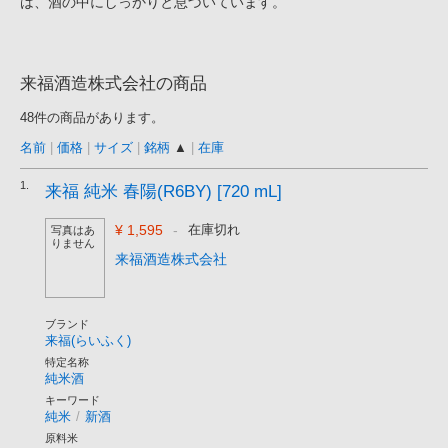
は、酒の中にしっかりと息づいています。
来福酒造株式会社の商品
48件の商品があります。
名前
|
価格
|
サイズ
|
銘柄
▲
|
在庫
1.
来福 純米 春陽(R6BY) [720 mL]
¥ 1,595
-
在庫切れ
写真はあ
りません
来福酒造株式会社
ブランド
来福(らいふく)
特定名称
純米酒
キーワード
純米
/
新酒
原料米