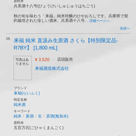
原料米
兵系酒十八号(ひょうけいしゅじゅうはちごう)
秋の旬を味わう「来福」純米吟醸のひやおろしです。兵庫県で契
約栽培された珍しい酒米、兵系酒十八号...
詳細ページへ
先頭へ
29.
来福 純米 直汲み生原酒 さくら【特別限定品-
R7BY】 [1,800 mL]
¥ 3,520
-
店頭販売
写真はあ
りません
来福酒造株式会社
ブランド
来福(らいふく)
特定名称
純米酒
キーワード
純米
/
新酒
/
生
/
原酒(無加水)
原料米
五百万石(ごひゃくまんごく)