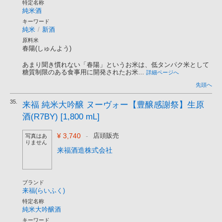
特定名称
純米酒
キーワード
純米
/
新酒
原料米
春陽(しゅんよう)
あまり聞き慣れない「春陽」というお米は、低タンパク米として
糖質制限のある食事用に開発されたお米...
詳細ページへ
先頭へ
35.
来福 純米大吟醸 ヌーヴォー【豊醸感謝祭】生原
酒(R7BY) [1,800 mL]
¥ 3,740
-
店頭販売
写真はあ
りません
来福酒造株式会社
ブランド
来福(らいふく)
特定名称
純米大吟醸酒
キーワード