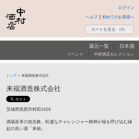
ログイン
|
ヘルプ
初めてのお客様へ
カートを見る
（0）
蔵元一覧
|
日本酒
|
イベント
中村酒店セレクション
トップ
>
来福酒造株式会社
来福酒造株式会社
茨城県筑西市村田1626
酒蔵改革の急先鋒。旺盛なチャレンジャー精神が福を呼び込む縁
起の良い酒「来福」