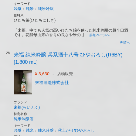
キーワード
吟醸
/
純米
/
純米吟醸
原料米
ひたち錦(ひたちにしき)
「来福」中でも人気の高いひたち錦を使った純米吟醸の超辛口酒
です。花酵母由来の香りの良さや米の甘...
詳細ページへ
先頭へ
28.
来福 純米吟醸 兵系酒十八号 ひやおろし(R6BY)
[1,800 mL]
¥ 3,630
-
店頭販売
来福酒造株式会社
ブランド
来福(らいふく)
特定名称
純米吟醸酒
キーワード
吟醸
/
純米
/
純米吟醸
/
秋上がり/ひやおろし