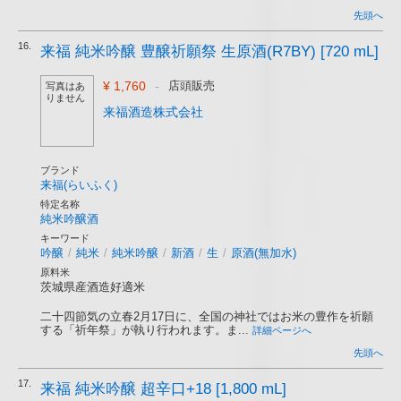
先頭へ
16.
来福 純米吟醸 豊醸祈願祭 生原酒(R7BY) [720 mL]
¥ 1,760
-
店頭販売
写真はあ
りません
来福酒造株式会社
ブランド
来福(らいふく)
特定名称
純米吟醸酒
キーワード
吟醸
/
純米
/
純米吟醸
/
新酒
/
生
/
原酒(無加水)
原料米
茨城県産酒造好適米
二十四節気の立春2月17日に、全国の神社ではお米の豊作を祈願
する「祈年祭」が執り行われます。ま...
詳細ページへ
先頭へ
17.
来福 純米吟醸 超辛口+18 [1,800 mL]