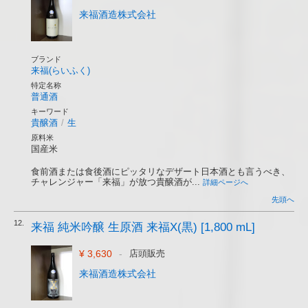
来福酒造株式会社
ブランド
来福(らいふく)
特定名称
普通酒
キーワード
貴醸酒
/
生
原料米
国産米
食前酒または食後酒にピッタリなデザート日本酒とも言うべき、
チャレンジャー「来福」が放つ貴醸酒が...
詳細ページへ
先頭へ
12.
来福 純米吟醸 生原酒 来福X(黒) [1,800 mL]
¥ 3,630
-
店頭販売
来福酒造株式会社