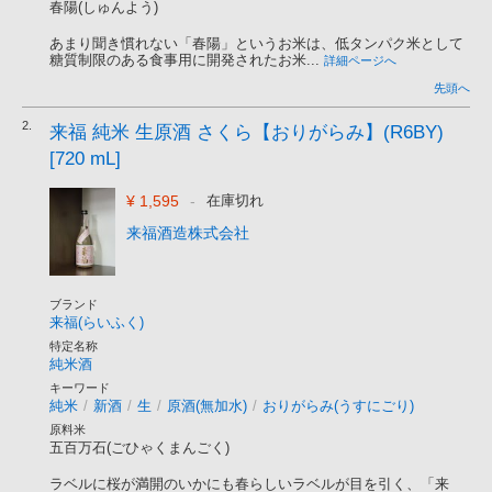
春陽(しゅんよう)
あまり聞き慣れない「春陽」というお米は、低タンパク米として
糖質制限のある食事用に開発されたお米...
詳細ページへ
先頭へ
2.
来福 純米 生原酒 さくら【おりがらみ】(R6BY)
[720 mL]
¥ 1,595
-
在庫切れ
来福酒造株式会社
ブランド
来福(らいふく)
特定名称
純米酒
キーワード
純米
/
新酒
/
生
/
原酒(無加水)
/
おりがらみ(うすにごり)
原料米
五百万石(ごひゃくまんごく)
ラベルに桜が満開のいかにも春らしいラベルが目を引く、「来