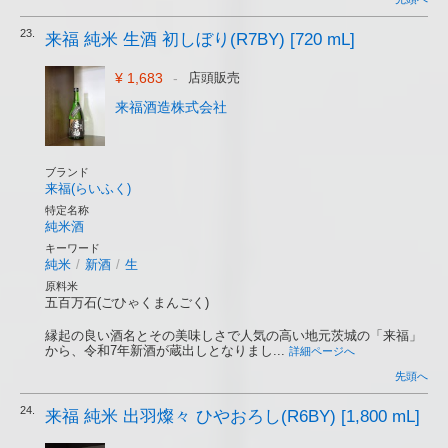
23.
来福 純米 生酒 初しぼり(R7BY) [720 mL]
¥ 1,683
-
店頭販売
来福酒造株式会社
ブランド
来福(らいふく)
特定名称
純米酒
キーワード
純米
/
新酒
/
生
原料米
五百万石(ごひゃくまんごく)
縁起の良い酒名とその美味しさで人気の高い地元茨城の「来福」
から、令和7年新酒が蔵出しとなりまし...
詳細ページへ
先頭へ
24.
来福 純米 出羽燦々 ひやおろし(R6BY) [1,800 mL]