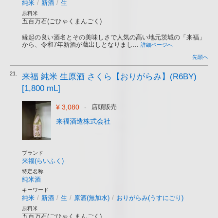
純米
/
新酒
/
生
原料米
五百万石(ごひゃくまんごく)
縁起の良い酒名とその美味しさで人気の高い地元茨城の「来福」
から、令和7年新酒が蔵出しとなりまし...
詳細ページへ
先頭へ
21.
来福 純米 生原酒 さくら【おりがらみ】(R6BY)
[1,800 mL]
¥ 3,080
-
店頭販売
来福酒造株式会社
ブランド
来福(らいふく)
特定名称
純米酒
キーワード
純米
/
新酒
/
生
/
原酒(無加水)
/
おりがらみ(うすにごり)
原料米
五百万石(ごひゃくまんごく)