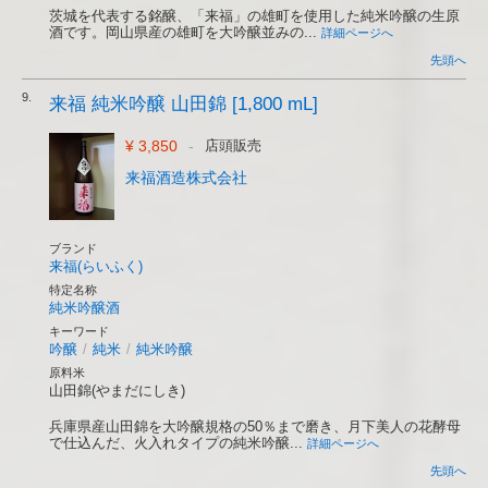
茨城を代表する銘醸、「来福」の雄町を使用した純米吟醸の生原
酒です。岡山県産の雄町を大吟醸並みの...
詳細ページへ
先頭へ
9.
来福 純米吟醸 山田錦 [1,800 mL]
¥ 3,850
-
店頭販売
来福酒造株式会社
ブランド
来福(らいふく)
特定名称
純米吟醸酒
キーワード
吟醸
/
純米
/
純米吟醸
原料米
山田錦(やまだにしき)
兵庫県産山田錦を大吟醸規格の50％まで磨き、月下美人の花酵母
で仕込んだ、火入れタイプの純米吟醸...
詳細ページへ
先頭へ