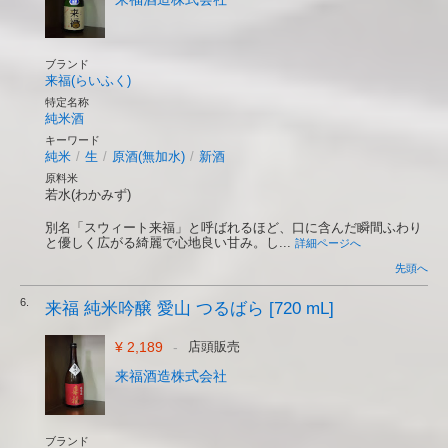
ブランド
来福(らいふく)
特定名称
純米酒
キーワード
純米
/
生
/
原酒(無加水)
/
新酒
原料米
若水(わかみず)
別名「スウィート来福」と呼ばれるほど、口に含んだ瞬間ふわり
と優しく広がる綺麗で心地良い甘み。し...
詳細ページへ
先頭へ
6.
来福 純米吟醸 愛山 つるばら [720 mL]
¥ 2,189
-
店頭販売
来福酒造株式会社
ブランド