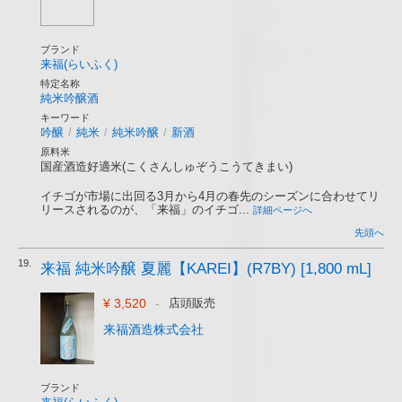
ブランド
来福(らいふく)
特定名称
純米吟醸酒
キーワード
吟醸
/
純米
/
純米吟醸
/
新酒
原料米
国産酒造好適米(こくさんしゅぞうこうてきまい)
イチゴが市場に出回る3月から4月の春先のシーズンに合わせてリ
リースされるのが、「来福」のイチゴ...
詳細ページへ
先頭へ
19.
来福 純米吟醸 夏麗【KAREI】(R7BY) [1,800 mL]
¥ 3,520
-
店頭販売
来福酒造株式会社
ブランド