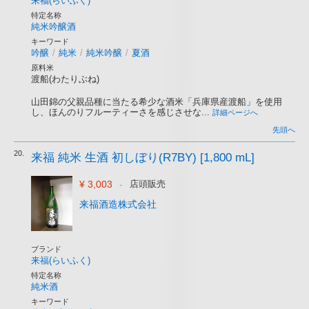
来福(らいふく)
特定名称
純米吟醸酒
キーワード
吟醸
/
純米
/
純米吟醸
/
夏酒
原料米
渡船(わたりぶね)
山田錦の父親品種に当たる希少な酒米「兵庫県産渡船」を使用
し、ほんのりフルーティーさを感じさせな...
詳細ページへ
先頭へ
20.
来福 純米 生酒 初しぼり(R7BY) [1,800 mL]
¥ 3,003
-
店頭販売
来福酒造株式会社
ブランド
来福(らいふく)
特定名称
純米酒
キーワード