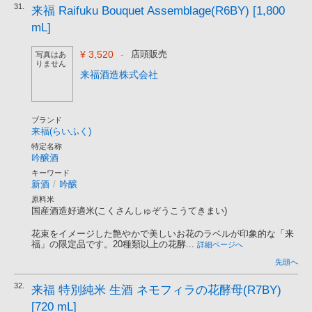
31.
来福 Raifuku Bouquet Assemblage(R6BY) [1,800
mL]
¥ 3,520
-
店頭販売
写真はあ
りません
来福酒造株式会社
ブランド
来福(らいふく)
特定名称
吟醸酒
キーワード
新酒
/
吟醸
原料米
国産酒造好適米(こくさんしゅぞうこうてきまい)
花束をイメージした艶やかで美しいお花のラベルが印象的な「来
福」の限定品です。20種類以上の花酵...
詳細ページへ
先頭へ
32.
来福 特別純米 生酒 ネモフィラの花酵母(R7BY)
[720 mL]