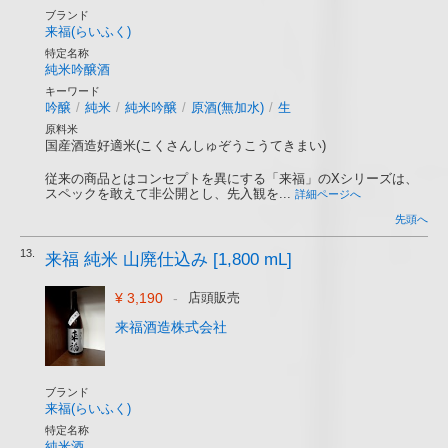
ブランド
来福(らいふく)
特定名称
純米吟醸酒
キーワード
吟醸
/
純米
/
純米吟醸
/
原酒(無加水)
/
生
原料米
国産酒造好適米(こくさんしゅぞうこうてきまい)
従来の商品とはコンセプトを異にする「来福」のXシリーズは、
スペックを敢えて非公開とし、先入観を...
詳細ページへ
先頭へ
13.
来福 純米 山廃仕込み [1,800 mL]
¥ 3,190
-
店頭販売
来福酒造株式会社
ブランド
来福(らいふく)
特定名称
純米酒