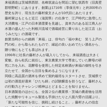
来福酒造は茨城県西部、名峰筑波山を間近に望む筑西市（旧真壁
郡明野町）にあります。創業は1716年（享保元年）と約300年の
歴史を誇り、現当主の藤村俊文さんが10代目にあたります。
藤村家はもともと近江（滋賀県）の出身で、江戸時代に急増した
大消費地・江戸の日本酒需要を見越し、資本力のある近江商人が
水運の盛んだった利根川流域で酒蔵経営に乗り出した近江店（お
うみだな）の酒蔵です。
創業当時からの銘柄「来福」は、俳句の「福や来む 笑う上戸の
門の松」から取られたもので、縁起の良いおめでたい酒名から、
贈り物にもとても喜ばれます。
1996年に社長の藤村さんが蔵入りしてから、来福酒造は大きく
変貌。自ら杜氏に就任し、東京農業大学で専攻していた酵母の研
究に力を入れ、花酵母を使用した特定名称酒が来福の個性を引き
立たせて、全国から注目を集めるようになります。
同様に高品質の酒米を求めて契約栽培をスタートさせ、茨城県で
は初の酒造好適米「ひたち錦」の試験醸造を担うなど、藤村さん
の行動力とチャレンジ精神はとどまることを知りません。
日本酒製造のほかにも、全国２位の農業県・茨城の農産物を活用
した焼酎やリキュール製造も手掛けたりと八面六臂の活躍ぶり。
「新たな可能性を信じ、挑戦し続けること。」藤村さんの信念