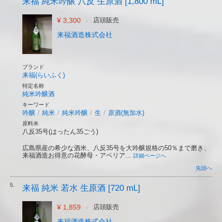
来福 純米吟醸 八反 生原酒 [1,800 mL]
¥ 3,300
-
店頭販売
来福酒造株式会社
ブランド
来福(らいふく)
特定名称
純米吟醸酒
キーワード
吟醸
/
純米
/
純米吟醸
/
生
/
原酒(無加水)
原料米
八反35号(はったん35ごう)
広島県産の希少な酒米、八反35号を大吟醸規格の50％まで磨き、
来福酒造お得意の花酵母・アベリア...
詳細ページへ
先頭へ
5.
来福 純米 若水 生原酒 [720 mL]
¥ 1,859
-
店頭販売
来福酒造株式会社