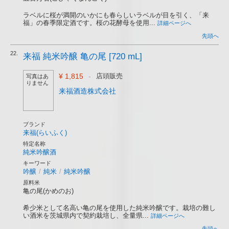
ラベルに桜が満開のいかにも春らしいラベルが目を引く、「来
福」の春季限定酒です。桜の花酵母を使用...
詳細ページへ
先頭へ
22.
来福 純米吟醸 亀の尾 [720 mL]
¥ 1,815
-
店頭販売
写真はあ
りません
来福酒造株式会社
ブランド
来福(らいふく)
特定名称
純米吟醸酒
キーワード
吟醸
/
純米
/
純米吟醸
原料米
亀の尾(かめのお)
希少米として名高い亀の尾を使用した純米吟醸です。栽培の難し
い酒米を茨城県内で契約栽培し、全量県...
詳細ページへ
先頭へ