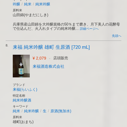
吟醸
/
純米
/
純米吟醸
原料米
山田錦(やまだにしき)
兵庫県産山田錦を大吟醸規格の50％まで磨き、月下美人の花酵母
で仕込んだ、火入れタイプの純米吟醸...
詳細ページへ
先頭へ
8.
来福 純米吟醸 雄町 生原酒 [720 mL]
¥ 2,079
-
店頭販売
来福酒造株式会社
ブランド
来福(らいふく)
特定名称
純米吟醸酒
キーワード
純米
/
純米吟醸
/
生
/
原酒(無加水)
原料米
雄町(おまち)