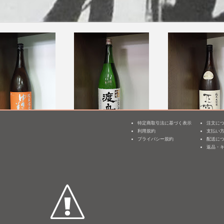
特定商取引法に基づく表示
注文に
利用規約
支払い
3
美人 純米吟醸 改
渡舟 純米吟醸 槽搾り
正雪 純米大吟醸 
プライバシー規約
配送に
R7BY)
町 [BY26]
返品・
1,800mL /
¥ 4,875
mL /
¥ 4,290
1,800mL /
¥ 4,400