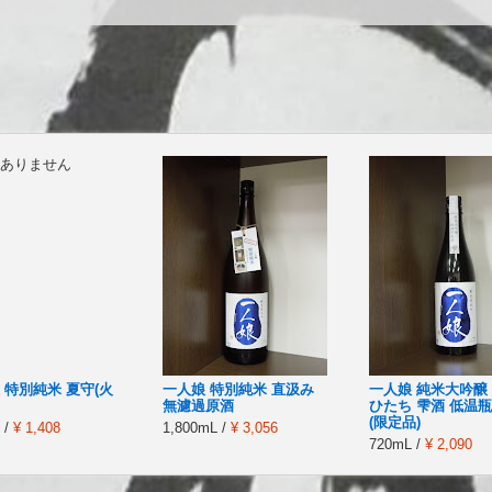
ありません
 特別純米 夏守(火
一人娘 特別純米 直汲み
一人娘 純米大吟醸
無濾過原酒
ひたち 雫酒 低温
(限定品)
 /
¥ 1,408
1,800mL /
¥ 3,056
720mL /
¥ 2,090