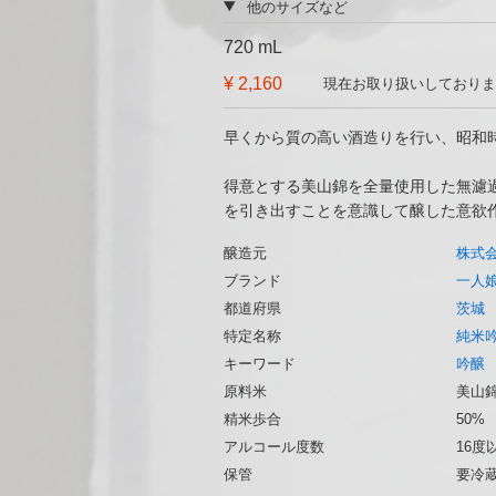
他のサイズなど
720 mL
¥ 2,160
現在お取り扱いしておりま
早くから質の高い酒造りを行い、昭和
得意とする美山錦を全量使用した無濾
を引き出すことを意識して醸した意欲
醸造元
株式
ブランド
一人娘
都道府県
茨城
特定名称
純米
キーワード
吟醸
原料米
美山錦
精米歩合
50%
アルコール度数
16度
保管
要冷