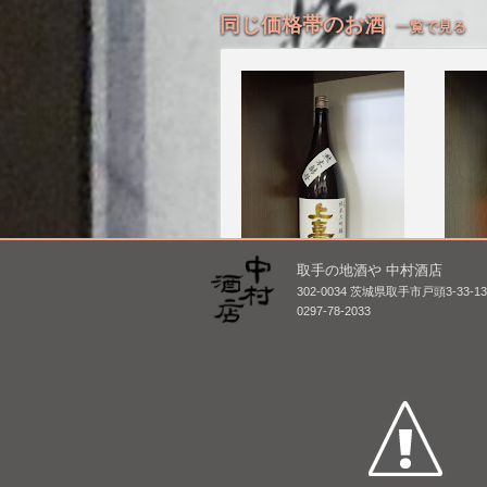
同じ価格帯のお酒
一覧で見る
取手の地酒や 中村酒店
302-0034 茨城県取手市戸頭3-33-1
上喜元 純米大吟醸 熊本
ゆきの
0297-78-2033
酵母 [BY26]
良信交(
1,800mL /
¥ 4,290
1,800