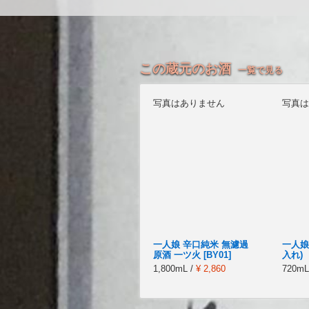
この蔵元のお酒
一覧で見る
写真はありません
写真は
一人娘 辛口純米 無濾過
一人娘
原酒 一ツ火 [BY01]
入れ)
1,800mL /
¥ 2,860
720mL