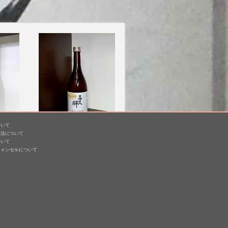
ついて
方法について
備前雄
喜久醉 純米大吟醸 藤枝
ついて
山田錦
キャンセルについて
720mL /
¥ 4,400