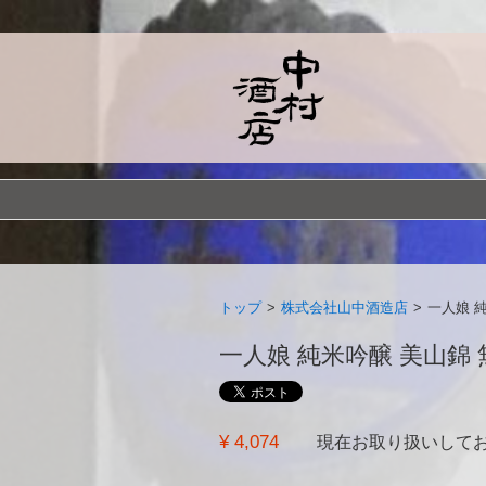
トップ
>
株式会社山中酒造店
>
一人娘 
一人娘 純米吟醸 美山錦 無濾過
¥ 4,074
現在お取り扱いして