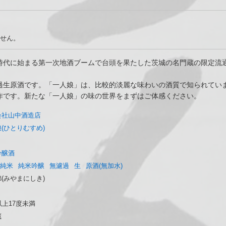
せん。
時代に始まる第一次地酒ブームで台頭を果たした茨城の名門蔵の限定流
過生原酒です。「一人娘」は、比較的淡麗な味わいの酒質で知られてい
作です。新たな「一人娘」の味の世界をまずはご体感ください。
会社山中酒造店
(ひとりむすめ)
吟醸酒
純米
純米吟醸
無濾過
生
原酒(無加水)
(みやまにしき)
以上17度未満
蔵