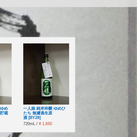
 ゆめ
一人娘 純米吟醸 ゆめひ
瓶貯蔵
たち 無濾過生原
酒 [BY28]
720mL /
¥ 1,650