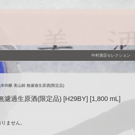
中村酒店セレクション
純米吟醸 美山錦 無濾過生原酒(限定品)
生原酒(限定品) [H29BY] [1,800 mL]
おりません。