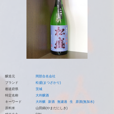
醸造元
岡部合名会社
ブランド
松盛(まつざかり)
都道府県
茨城
特定名称
大吟醸酒
キーワード
大吟醸
新酒
無濾過
生
原酒(無加水)
原料米
山田錦(やまだにしき)