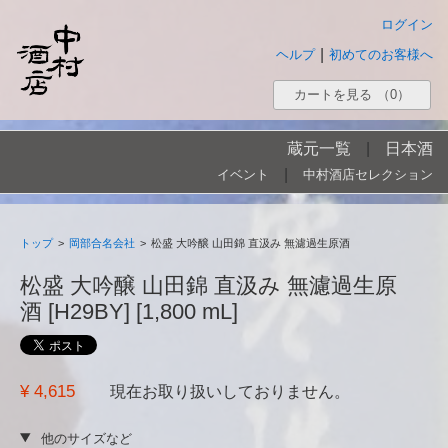
ログイン
|
ヘルプ
初めてのお客様へ
カートを見る
（0）
蔵元一覧
|
日本酒
|
イベント
中村酒店セレクション
トップ
>
岡部合名会社
>
松盛 大吟醸 山田錦 直汲み 無濾過生原酒
松盛 大吟醸 山田錦 直汲み 無濾過生原
酒 [H29BY] [1,800 mL]
¥ 4,615
現在お取り扱いしておりません。
他のサイズなど