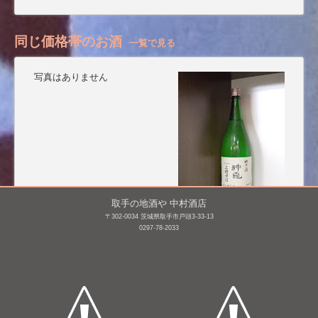
同じ価格帯のお酒
一覧で見る
写真はありません
取手の地酒や 中村酒店
〒302-0034 茨城県取手市戸頭3-33-13
津島屋 外伝 純米大吟醸
神亀 純米 上槽中汲
0297-78-2033
四十三才の春 無濾過生原
生 [BY28]
酒 [BY30]
1,800mL /
¥ 4,818
1,800mL /
¥ 4,290