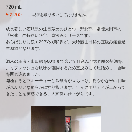
720 mL
¥ 2,260
現在お取り扱いしておりません。
成長著しい茨城県の注目蔵元のひとつ、県北部・常陸太田市の
「松盛」の特約店限定、直汲みシリーズです。
あらばしりに続く29BYの第2弾が、大吟醸山田錦の直汲み無濾過
生原酒となります。
酒米の王者・山田錦を50％まで磨いて仕込んだ大吟醸の新酒を、
よりフレッシュな風味を強調するため直汲みにて瓶詰めし、香味
を閉じ込めました。
開栓するとフルーティーな吟醸香が立ち上り、穏やかな米の甘味
がスルリとなめらかにすり抜けます。年々クオリティが上がって
きたことを実感できる、大変良い仕上がりです。