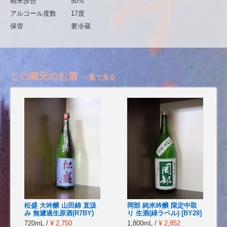
精米歩合
50%
アルコール度数
17度
保管
要冷蔵
この蔵元のお酒
一覧で見る
松盛 大吟醸 山田錦 直汲
岡部 純米吟醸 限定中取
み 無濾過生原酒(R7BY)
り 生酒(緑ラベル) [BY28]
720mL /
¥ 2,750
1,800mL /
¥ 2,852