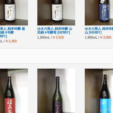
美人 純米吟醸 超
ゆきの美人 純米吟醸 山
ゆきの美人 純米吟
田錦 6号酵
田錦 6号酵母 [H29BY]
山 [H24BY]
8BY]
1,800mL /
¥ 3,520
1,800mL /
¥ 3,850
mL /
¥ 3,300