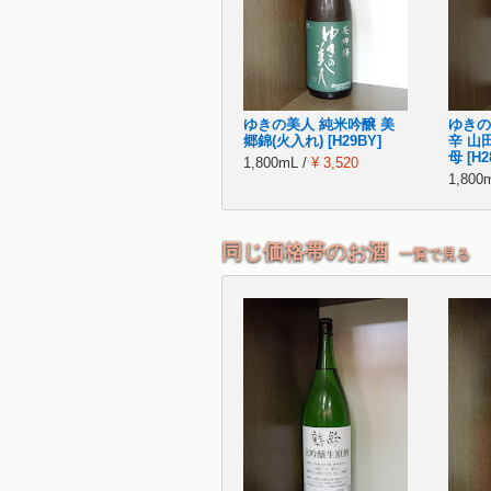
ゆきの美人 純米吟醸 美
ゆきの
郷錦(火入れ) [H29BY]
辛 山
母 [H2
1,800mL /
¥ 3,520
1,800
同じ価格帯のお酒
一覧で見る