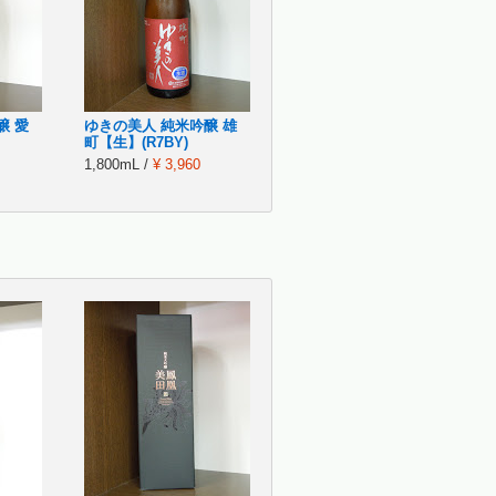
醸 愛
ゆきの美人 純米吟醸 雄
町【生】(R7BY)
1,800mL /
¥ 3,960