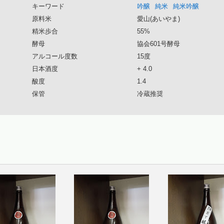
キーワード
吟醸
純米
純米吟醸
原料米
愛山(あいやま)
精米歩合
55%
酵母
協会601号酵母
アルコール度数
15度
日本酒度
+ 4.0
酸度
1.4
保管
冷蔵推奨