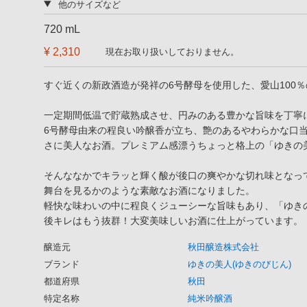
他のサイズなど
720 mL
¥ 2,310
現在お取り扱いしておりません。
すぐ近くの新政酒造が発祥の6号酵母を使用した、愛山100
一定期間低温で貯蔵熟成させ、円みのある豊かな旨味を丁寧
6号酵母由来の程良い吟醸香が立ち、艶のあるやわらかな口
さに美人なお酒。プレミアム感漂うちょっと格上の「ゆきの
そんななかでキラッと輝く酸が後口の爽やかな切れ味となっ
舞台を見るかのような素敵なお酒になりました。
軽快な味わいの中に程良くジューシーな旨味もあり、「ゆき
後キレはもう抜群！大変美味しいお酒に仕上がっています。
醸造元
秋田醸造株式会社
ブランド
ゆきの美人(ゆきのびじん)
都道府県
秋田
特定名称
純米吟醸酒