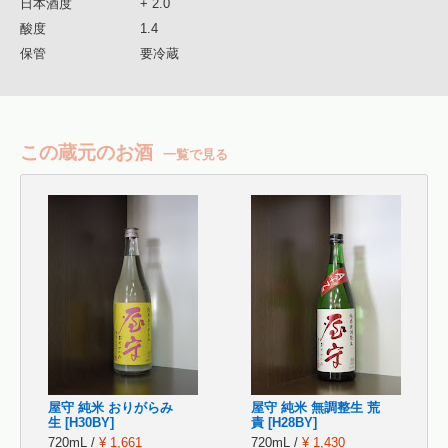
日本酒度
+ 2.0
酸度
1.4
保管
要冷蔵
この蔵元のお酒
一覧で見る
屋守 純米 おりがらみ
屋守 純米 無調整生 荒
生 [H30BY]
責 [H28BY]
720mL /
¥ 1,661
720mL /
¥ 1,430