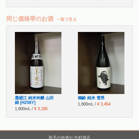
同じ価格帯のお酒
一覧で見る
墨廼江 純米吟醸 山田
鶴齢 純米 雪男
錦 [H25BY]
1,800mL /
¥ 3,454
1,800mL /
¥ 3,190
取手の地酒や 中村酒店