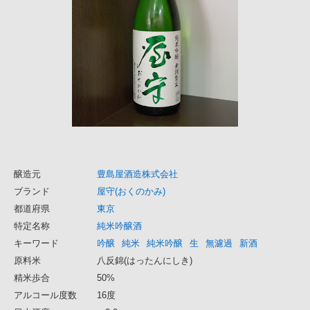
醸造元
豊島屋酒造株式会社
ブランド
屋守(おくのかみ)
都道府県
東京
特定名称
純米吟醸酒
キーワード
吟醸
純米
純米吟醸
生
無濾過
新酒
原料米
八反錦(はったんにしき)
精米歩合
50%
アルコール度数
16度