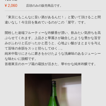
¥ 2,060
店頭のみの販売商品です。
「東京にもこんなに旨い酒があるんだ！」と驚いて頂けること間
違いなし！今注目を集めているのがこの「屋守」です。
開栓した途端フルーティーな吟醸香が漂い、飲みたい気持ちを高
ぶらせてくれます。上品さと華麗さが融合したような豊かな旨甘
みがふわりと広がったかと思うと、心地よい酸がまとまりを与え
て旨味の余韻をスッと切らしてゆく…。
純米中取りにさらに磨きをかけたような洗練味のあるジューシー
な味わいに脱帽です。
首都東京のホープ蔵の蔵技が活きた、華やかな純米吟醸です。