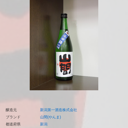
醸造元
新潟第一酒造株式会社
ブランド
山間(やんま)
都道府県
新潟