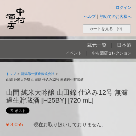
ログイン
|
ヘルプ
初めてのお客様へ
カートを見る
（0）
蔵元一覧
|
日本酒
|
イベント
中村酒店セレクション
トップ
>
新潟第一酒造株式会社
>
山間 純米大吟醸 山田錦 仕込み12号 無濾過生貯蔵酒
山間 純米大吟醸 山田錦 仕込み12号 無濾
過生貯蔵酒 [H25BY] [720 mL]
¥ 3,055
現在お取り扱いしておりません。