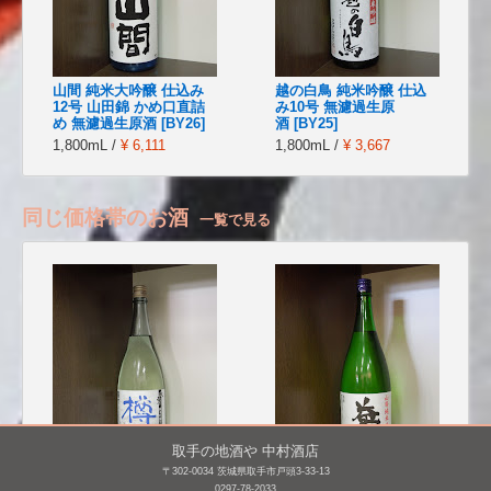
山間 純米大吟醸 仕込み
越の白鳥 純米吟醸 仕込
12号 山田錦 かめ口直詰
み10号 無濾過生原
め 無濾過生原酒 [BY26]
酒 [BY25]
1,800mL /
¥ 6,111
1,800mL /
¥ 3,667
同じ価格帯のお酒
一覧で見る
取手の地酒や 中村酒店
〒302-0034 茨城県取手市戸頭3-33-13
0297-78-2033