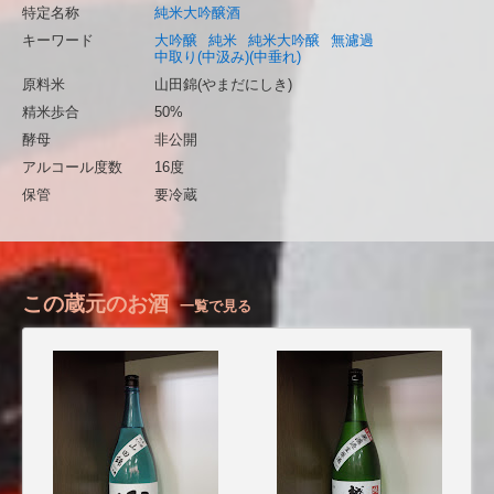
特定名称
純米大吟醸酒
キーワード
大吟醸
純米
純米大吟醸
無濾過
中取り(中汲み)(中垂れ)
原料米
山田錦(やまだにしき)
精米歩合
50%
酵母
非公開
アルコール度数
16度
保管
要冷蔵
この蔵元のお酒
一覧で見る