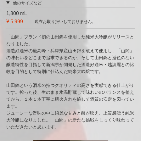
他のサイズなど
1,800 mL
¥ 5,999
現在お取り扱いしておりません。
「山間」ブランド初の山田錦を使用した純米大吟醸がリリースと
なりました。
酒造好適米の最高峰・兵庫県産山田錦を敢えて使用し、「山間」
の味わいをどこまで追求できるのか、そして山田錦と遜色のない
醸造特性を目指して新潟県が開発した酒造好適米・越淡麗との比
較を目的として特別に仕込んだ純米大吟醸です。
山田錦という酒米の持つクオリティの高さを実感できる仕上がり
です。搾った後、生のまま氷温貯蔵して味わいのバランスを整え
てから、１本１本丁寧に瓶火入れを施して酒質の安定を図ってい
ます。
ジューシーな旨味の中に綺麗な甘みと酸が映え、上質感漂う純米
大吟醸になりました。「山間」の新たな挑戦をじっくり味わって
いただきたいと思います。