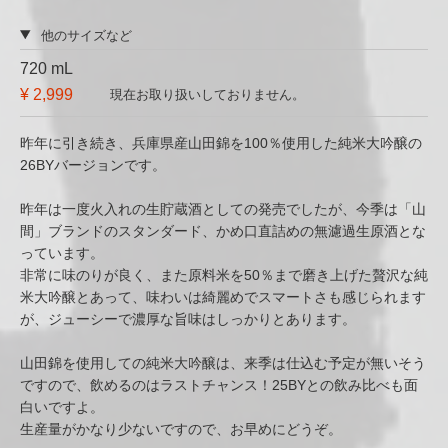
他のサイズなど
720 mL
¥ 2,999
現在お取り扱いしておりません。
昨年に引き続き、兵庫県産山田錦を100％使用した純米大吟醸の
26BYバージョンです。
昨年は一度火入れの生貯蔵酒としての発売でしたが、今季は「山
間」ブランドのスタンダード、かめ口直詰めの無濾過生原酒とな
っています。
非常に味のりが良く、また原料米を50％まで磨き上げた贅沢な純
米大吟醸とあって、味わいは綺麗めでスマートさも感じられます
が、ジューシーで濃厚な旨味はしっかりとあります。
山田錦を使用しての純米大吟醸は、来季は仕込む予定が無いそう
ですので、飲めるのはラストチャンス！25BYとの飲み比べも面
白いですよ。
生産量がかなり少ないですので、お早めにどうぞ。