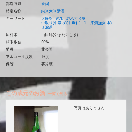
都道府県
新潟
特定名称
純米大吟醸酒
キーワード
大吟醸
純米
純米大吟醸
中取り(中汲み)(中垂れ)
生
原酒(無加水)
無濾過
原料米
山田錦(やまだにしき)
精米歩合
50%
酵母
非公開
アルコール度数
16度
保管
要冷蔵
この蔵元のお酒
一覧で見る
写真はありません