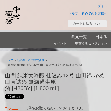
ログイン
|
ヘルプ
初めてのお客様へ
カートを見る
（0）
蔵元一覧
|
日本酒
|
イベント
中村酒店セレクション
トップ
>
新潟第一酒造株式会社
>
山間 純米大吟醸 仕込み12号 山田錦 かめ口直詰め 無濾過生原酒
山間 純米大吟醸 仕込み12号 山田錦 かめ
口直詰め 無濾過生原
酒 [H26BY] [1,800 mL]
¥ 6,111
現在お取り扱いしておりません。