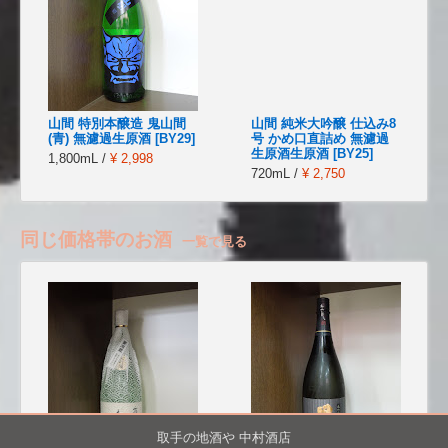
山間 特別本醸造 鬼山間
山間 純米大吟醸 仕込み8
(青) 無濾過生原酒 [BY29]
号 かめ口直詰め 無濾過
生原酒生原酒 [BY25]
1,800mL /
¥ 2,998
720mL /
¥ 2,750
同じ価格帯のお酒
一覧で見る
取手の地酒や 中村酒店