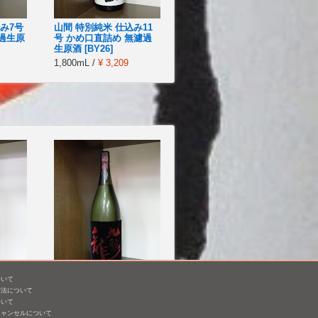
み7号
山間 特別純米 仕込み11
過生原
号 かめ口直詰め 無濾過
生原酒 [BY26]
1,800mL /
¥ 3,209
ついて
庫県産
九頭龍 大吟醸
方法について
ついて
1,800mL /
¥ 6,600
キャンセルについて