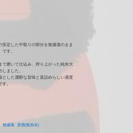
の安定した中取りの部分を無濾過のまま
」です。
まで磨いて仕込み、搾り上がった純米大
めしました。
核とした濃醇な旨味と直詰めらしい適度
です。
無濾過
原酒(無加水)