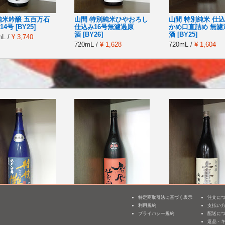
純米吟醸 五百万石
山間 特別純米ひやおろし
山間 特別純米 仕込
4号 [BY25]
仕込み16号無濾過原
かめ口直詰め 無濾
酒 [BY26]
酒 [BY25]
mL /
¥ 3,740
720mL /
¥ 1,628
720mL /
¥ 1,604
特定商取引法に基づく表示
注文に
 純米大吟醸 山田
鳳凰美田 純米大吟醸 赤
上喜元 大吟醸 兵
利用規約
支払い
3
% 無濾過原
判 瓶燗火入れ [BY28]
山田錦 [BY27]
プライバシー規約
配送に
25]
返品・
1,800mL /
¥ 5,500
1,800mL /
¥ 5,500