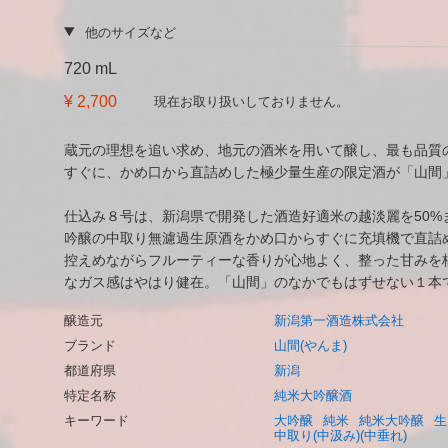
他のサイズなど
720 mL
¥ 2,700
現在お取り扱いしておりません。
蔵元の理想を追い求め、地元の酒米を用いて醸し、最も品質
すぐに、かめ口から直詰めした極少量生産の限定酒が「山間
仕込み８号は、新潟県で開発した酒造好適米の越淡麗を50%
吟醸の中取り無濾過生原酒をかめ口からすぐに充填機で直詰
控えめながらフルーティーな香りが心地よく、整った甘みを
なガス感はやはり健在。「山間」のなかでもはずせない１本
醸造元
新潟第一酒造株式会社
ブランド
山間(やんま)
都道府県
新潟
特定名称
純米大吟醸酒
キーワード
大吟醸
純米
純米大吟醸
生
中取り(中汲み)(中垂れ)