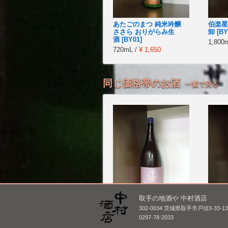
あたごのまつ 純米吟醸
伯楽星
ささら おりがらみ生
卸 [BY
酒 [BY01]
1,800
720mL /
¥ 1,650
同じ価格帯のお酒
一覧で見る
取手の地酒や 中村酒店
302-0034 茨城県取手市戸頭3-33-1
明鏡止水 純米 雄町(火入
太平海
0297-78-2033
れ)
1,800