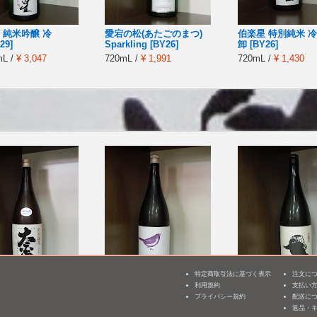
 純米吟醸 冷
愛宕の松(あたごのまつ)
伯楽星 特別純米 冷
29]
Sparkling [BY26]
卸 [BY26]
mL /
¥ 3,047
720mL /
¥ 1,991
720mL /
¥ 1,430
特定商取引法に基づく表示
注文に
利用規約
支払い
3
 特別純米
庭のうぐいす 純米吟醸
鶴齢 純米 雪男
プライバシー規約
配送に
鶯ラベル
返品・
mL /
¥ 3,078
1,800mL /
¥ 3,454