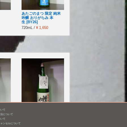
あたごのまつ 限定 純米
吟醸 おりがらみ 本
生 [BY26]
720mL /
¥ 1,650
ついて
方法について
神亀 純米
ついて
キャンセルについて
1,800mL /
¥ 3,740