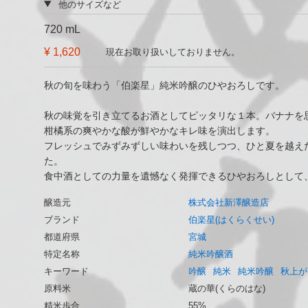
他のサイズなど
720 mL
¥ 1,620
現在お取り扱いしておりません。
秋の旬を味わう「伯楽星」純米吟醸のひやおろしです。
秋の味覚を引き立てるお酒としてピッタリな１本。バナナを
柑橘系の爽やかな酸が鮮やかなキレ味を演出します。
フレッシュでみずみずしい味わいを残しつつ、ひと夏を越え
た。
食中酒としての力量を遺憾なく発揮できるひやおろしとして
醸造元
株式会社新澤醸造店
ブランド
伯楽星(はくらくせい)
都道府県
宮城
特定名称
純米吟醸酒
キーワード
吟醸
純米
純米吟醸
秋上が
原料米
蔵の華(くらのはな)
精米歩合
55%