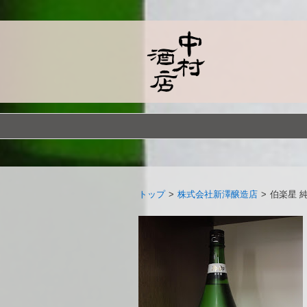
トップ
>
株式会社新澤醸造店
>
伯楽星 