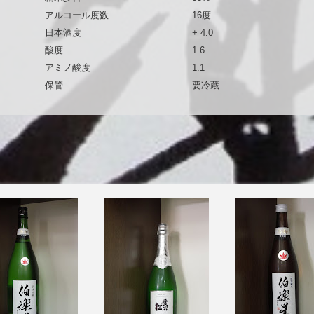
アルコール度数
16度
日本酒度
+ 4.0
酸度
1.6
アミノ酸度
1.1
保管
要冷蔵