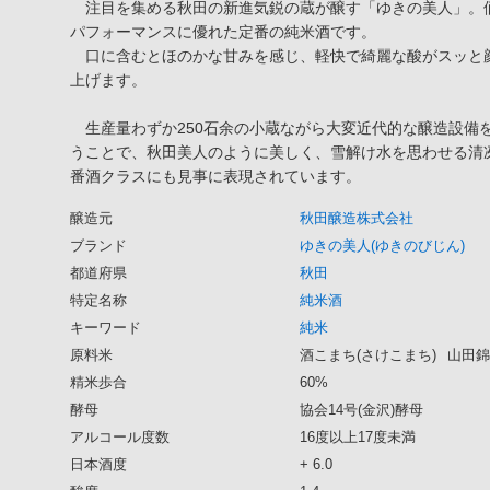
注目を集める秋田の新進気鋭の蔵が醸す「ゆきの美人」。
パフォーマンスに優れた定番の純米酒です。
口に含むとほのかな甘みを感じ、軽快で綺麗な酸がスッと
上げます。
生産量わずか250石余の小蔵ながら大変近代的な醸造設備
うことで、秋田美人のように美しく、雪解け水を思わせる清
番酒クラスにも見事に表現されています。
醸造元
秋田醸造株式会社
ブランド
ゆきの美人(ゆきのびじん)
都道府県
秋田
特定名称
純米酒
キーワード
純米
原料米
酒こまち(さけこまち)
山田錦
精米歩合
60%
酵母
協会14号(金沢)酵母
アルコール度数
16度以上17度未満
日本酒度
+ 6.0