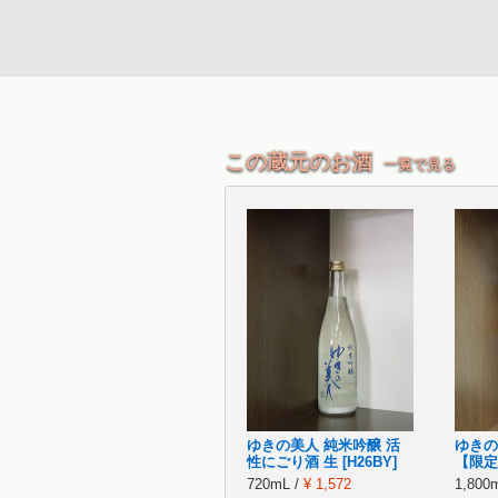
この蔵元のお酒
一覧で見る
ゆきの美人 純米吟醸 活
ゆきの
性にごり酒 生 [H26BY]
【限定
720mL /
¥ 1,572
1,800