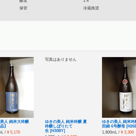
酸度
1.4
保管
冷蔵推奨
写真はありません
美人 純米大吟醸
ゆきの美人 純米吟醸 夏
ゆきの美人 純米吟
品】
吟醸しぼりたて
田錦 6号酵母 [H26B
生 [H30BY]
mL /
¥ 5,170
1,800mL /
¥ 3,300