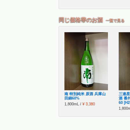
同じ価格帯のお酒
一覧で見る
南 特別純米 原酒 兵庫山
三連星
田錦60%
酒 番
60 [H
1,800mL /
¥ 3,380
1,800