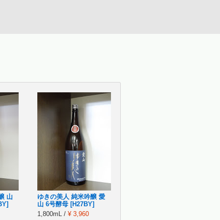
醸 山
ゆきの美人 純米吟醸 愛
Y]
山 6号酵母 [H27BY]
1,800mL /
¥ 3,960