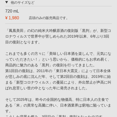
他のサイズなど
720 mL
¥ 1,980
店頭のみの販売商品です。
「鳳凰美田」の幻の純米大吟醸原酒の復刻版「黒判」が、新型コ
ロナウィルスで世界中が苦しめられた2019年以来、6年ぶり3回
目の復刻となります。
これまでも多くの方々に「美味しい日本酒を楽しんで、元気にな
っていただきたい！」という思いから、価格的にもお求め易く、
商品的に魅力のある「黒判」の復刻を行ってきました。
第1回目の復刻は、2011年の「東日本大震災」によって日本全体
が悲しみの底に沈んだ年、そして第2回目の復刻は、2019年に始
まる「新型コロナウィルス」の蔓延により、外出禁止が声高に叫
ばれ息苦しい世の中となった年に発売されました。
そして2025年は、昨今の全国的な物価高、特に日本人の主食で
ある「米」の異常な高騰に伴い、日本酒業界は窮地に陥っていま
す。
こうした背景を鑑み、3回目の「黒判」復刻となったのです。