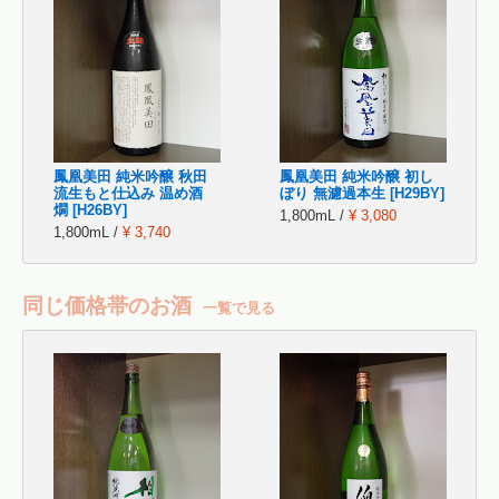
鳳凰美田 純米吟醸 秋田
鳳凰美田 純米吟醸 初し
流生もと仕込み 温め酒
ぼり 無濾過本生 [H29BY]
燗 [H26BY]
1,800mL /
¥ 3,080
1,800mL /
¥ 3,740
同じ価格帯のお酒
一覧で見る