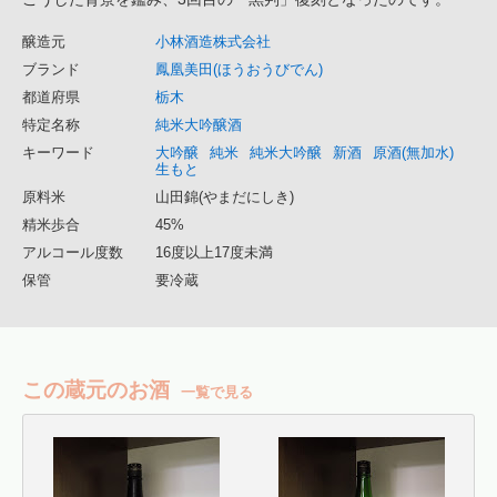
醸造元
小林酒造株式会社
ブランド
鳳凰美田(ほうおうびでん)
都道府県
栃木
特定名称
純米大吟醸酒
キーワード
大吟醸
純米
純米大吟醸
新酒
原酒(無加水)
生もと
原料米
山田錦(やまだにしき)
精米歩合
45%
アルコール度数
16度以上17度未満
保管
要冷蔵
この蔵元のお酒
一覧で見る