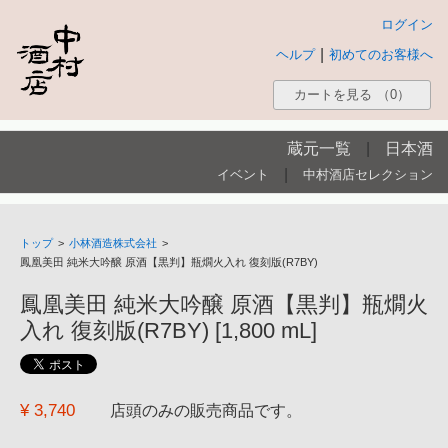
ログイン
|
ヘルプ
初めてのお客様へ
カートを見る
（0）
蔵元一覧
|
日本酒
|
イベント
中村酒店セレクション
トップ
>
小林酒造株式会社
>
鳳凰美田 純米大吟醸 原酒【黒判】瓶燗火入れ 復刻版(R7BY)
鳳凰美田 純米大吟醸 原酒【黒判】瓶燗火
入れ 復刻版(R7BY) [1,800 mL]
¥ 3,740
店頭のみの販売商品です。