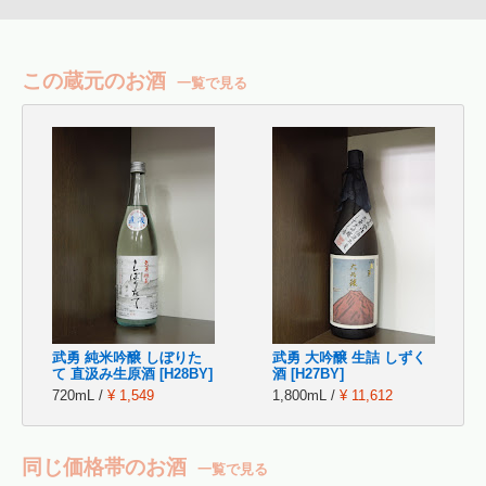
この蔵元のお酒
一覧で見る
武勇 純米吟醸 しぼりた
武勇 大吟醸 生詰 しずく
て 直汲み生原酒 [H28BY]
酒 [H27BY]
720mL /
¥ 1,549
1,800mL /
¥ 11,612
同じ価格帯のお酒
一覧で見る