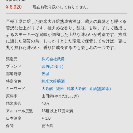
¥ 6,920
現在お取り扱いしておりません。
至極丁寧に醸した純米大吟醸熟成古酒は、蔵人の真髄とも呼べる
贅沢な仕上がりです。控えめな香り、酸味、甘味、そして熟成に
よるスモーキーな旨味が調和した上品な味わいが秀逸です。熟成
に適した酒質の為、しっかりとした環境で保管しておけば、更に
丸く熟れた味わい、香りに成長するのも楽しみの一つです。
醸造元
株式会社武勇
ブランド
武勇(ぶゆう)
都道府県
茨城
特定名称
純米大吟醸酒
キーワード
大吟醸
純米
純米大吟醸
原酒(無加水)
原料米
山田錦(やまだにしき)
精米歩合
40%
アルコール度数
16度以上17度未満
日本酒度
+ 3.0
保管
要冷蔵