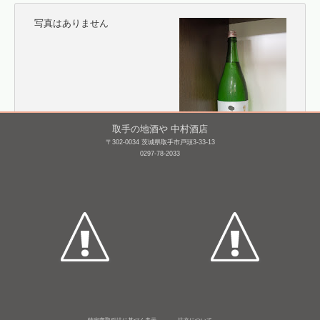
写真はありません
取手の地酒や 中村酒店
〒302-0034 茨城県取手市戸頭3-33-13
0297-78-2033
霧筑波 吟醸 本生
正雪 純米吟醸
1,800mL /
¥ 3,465
1,800mL /
¥ 3,300