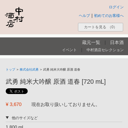
ログイン
|
ヘルプ
初めてのお客様へ
カートを見る
（0）
蔵元一覧
|
日本酒
|
イベント
中村酒店セレクション
トップ
>
株式会社武勇
>
武勇 純米大吟醸 原酒 道春
武勇 純米大吟醸 原酒 道春 [720 mL]
¥ 3,670
現在お取り扱いしておりません。
他のサイズなど
1,800 mL