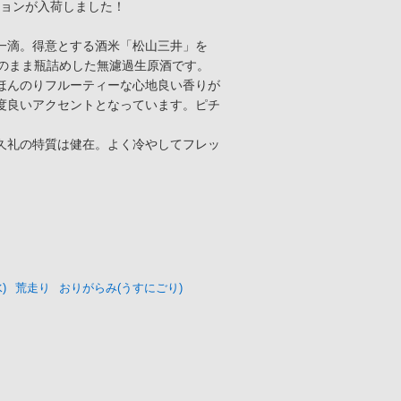
ジョンが入荷しました！
一滴。得意とする酒米「松山三井」を
そのまま瓶詰めした無濾過生原酒です。
ほんのりフルーティーな心地良い香りが
度良いアクセントとなっています。ピチ
久礼の特質は健在。よく冷やしてフレッ
)
荒走り
おりがらみ(うすにごり)