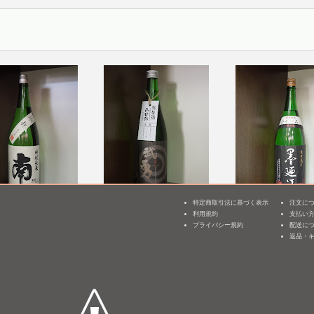
特定商取引法に基づく表示
注文に
別純米 原酒 ひやお
武勇 純米 山田錦 生
墨廼江 特別純米 
利用規約
支払い
3
Y25]
酒 [BY25]
ひやおろし [BY25]
プライバシー規約
配送に
返品・
mL /
¥ 2,963
1,800mL /
¥ 2,934
1,800mL /
¥ 2,673