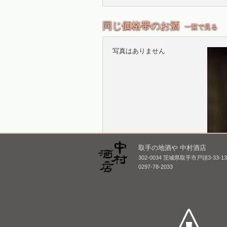
同じ価格帯のお酒
一覧で見る
写真はありません
取手の地酒や 中村酒店
相模灘 特別純米 若水 槽
南 特
302-0034 茨城県取手市戸頭3-33-1
場詰め 無濾過生原
ろし [B
0297-78-2033
酒 [BY25]
1,800
1,800mL /
¥ 2,750