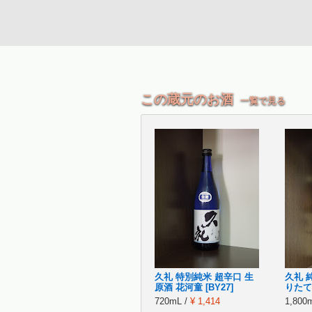
この蔵元のお酒
一覧で見る
久礼 特別純米 超辛口 生
久礼 
原酒 花河童 [BY27]
りたて生
720mL /
¥ 1,414
1,800