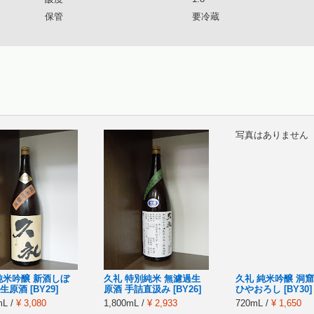
保管
要冷蔵
写真はありません
純米吟醸 新酒しぼ
久礼 特別純米 無濾過生
久礼 純米吟醸 洞
原酒 [BY29]
原酒 手詰直汲み [BY26]
ひやおろし [BY30]
mL /
¥ 3,080
1,800mL /
¥ 2,933
720mL /
¥ 1,650