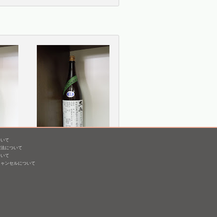
ついて
中汲み
久礼 特別純米 無濾過生
方法について
原酒 手詰直汲み [BY25]
ついて
キャンセルについて
1,800mL /
¥ 2,829