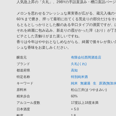
人気急上昇の「久礼」、29BYの手詰直汲み・槽口直詰バー
メロンを思わせるフレッシュな果実香が広がる、蔵元入魂の
60％まで磨き、搾って最初に出てくる荒走りの部分だけを
もともとしっかりとした酸のある辛口タイプの酒質ですが、
それを綺麗に包み込み、新走りの霞がかった滓（おり）が丁
ピチとした舌触りがまた楽しいですね。
香りは今年はややおとなしめながらも、綺麗で後キレが良い
シュな香味をお楽しみください。
醸造元
有限会社西岡酒造店
ブランド
久礼(くれ)
都道府県
高知
特定名称
特別純米酒
キーワード
純米
無濾過
生
原酒(無加水
原料米
松山三井(まつやまみい)
精米歩合
60%
アルコール度数
17度以上18度未満
日本酒度
+ 5.0
酸度
1.8