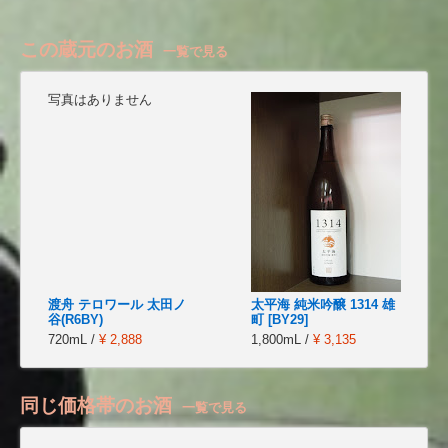
この蔵元のお酒
一覧で見る
写真はありません
渡舟 テロワール 太田ノ
太平海 純米吟醸 1314 雄
谷(R6BY)
町 [BY29]
720mL /
¥ 2,888
1,800mL /
¥ 3,135
同じ価格帯のお酒
一覧で見る