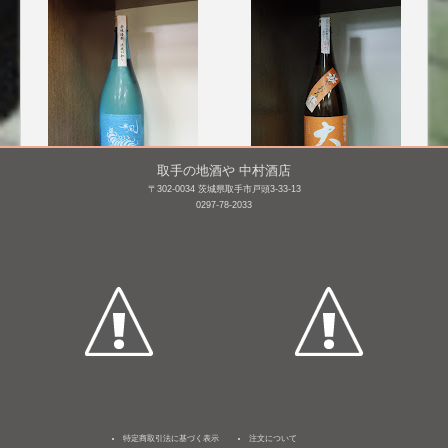
取手の地酒や 中村酒店
〒302-0034 茨城県取手市戸頭3-33-13
0297-78-2033
無風 純米吟醸 涼や香
大那 特別純米 ひやおろ
(R5BY)
し [BY25]
1,800mL /
¥ 2,860
1,800mL /
¥ 2,970
特定商取引法に基づく表示
注文について