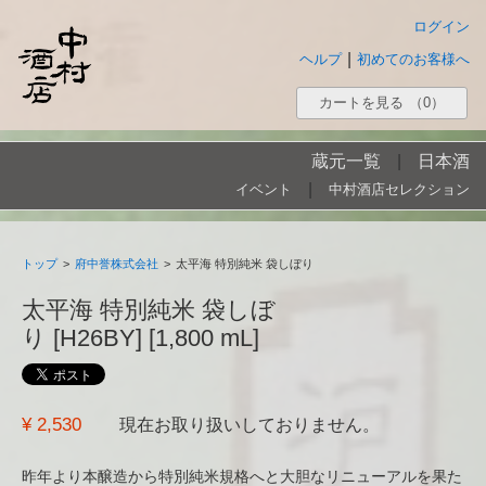
ログイン
|
ヘルプ
初めてのお客様へ
カートを見る
（0）
蔵元一覧
|
日本酒
|
イベント
中村酒店セレクション
トップ
>
府中誉株式会社
>
太平海 特別純米 袋しぼり
太平海 特別純米 袋しぼ
り [H26BY] [1,800 mL]
¥ 2,530
現在お取り扱いしておりません。
昨年より本醸造から特別純米規格へと大胆なリニューアルを果た