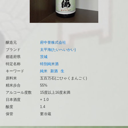
醸造元
府中誉株式会社
ブランド
太平海(たいへいかい)
都道府県
茨城
特定名称
特別純米酒
キーワード
純米
新酒
生
原料米
五百万石(ごひゃくまんごく)
精米歩合
55%
アルコール度数
15度以上16度未満
日本酒度
+ 1.0
酸度
1.4
保管
要冷蔵