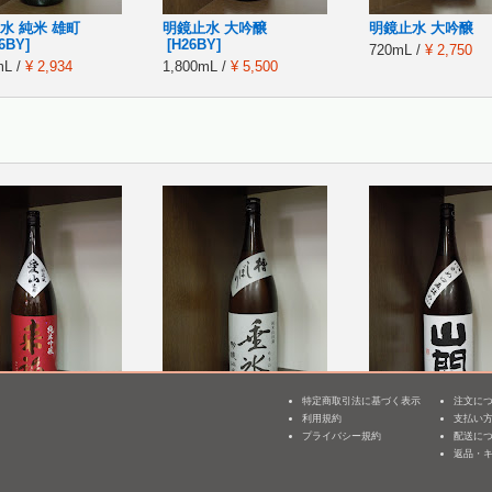
水 純米 雄町
明鏡止水 大吟醸
明鏡止水 大吟醸
6BY]
[H26BY]
720mL /
¥ 2,750
mL /
¥ 2,934
1,800mL /
¥ 5,500
特定商取引法に基づく表示
注文に
純米吟醸 愛山 つる
明鏡止水 純米 垂氷 山田
山間 特別純米酒 
利用規約
支払い
3
錦 槽搾り
11号 かめ口直詰め
プライバシー規約
配送に
過生原酒 [H25BY]
返品・
mL /
¥ 3,960
1,800mL /
¥ 3,190
1,800mL /
¥ 3,259