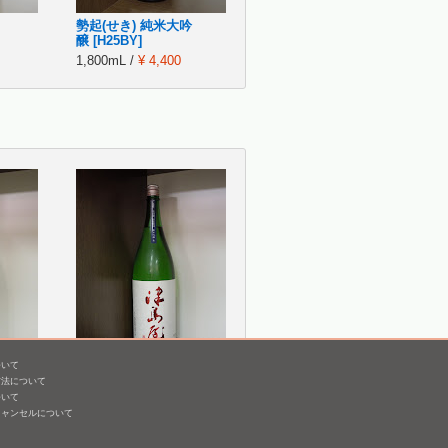
勢起(せき) 純米大吟
醸 [H25BY]
1,800mL /
¥ 4,400
ついて
仕込み
津島屋 純米吟醸 信州産
方法について
 無濾
美山錦 無濾過生原
ついて
酒 [H25BY]
キャンセルについて
1,800mL /
¥ 3,080