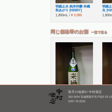
明鏡止水 純米吟醸 吟織
明鏡止
秋あがり [H26BY]
生 [H2
1,800mL /
¥ 3,080
1,800
同じ価格帯のお酒
一覧で見る
取手の地酒や 中村酒店
来福 純米 若水 生原酒
来福 
302-0034 茨城県取手市戸頭3-33-1
ばら
1,800mL /
¥ 3,300
0297-78-2033
1,800