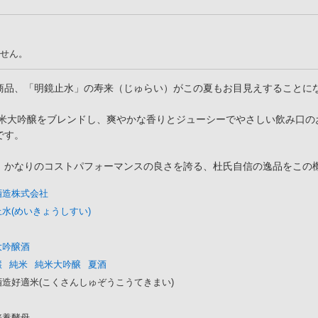
せん。
商品、「明鏡止水」の寿来（じゅらい）がこの夏もお目見えすることに
純米大吟醸をブレンドし、爽やかな香りとジューシーでやさしい飲み口
です。
、かなりのコストパフォーマンスの良さを誇る、杜氏自信の逸品をこの
酒造株式会社
水(めいきょうしすい)
大吟醸酒
醸
純米
純米大吟醸
夏酒
酒造好適米(こくさんしゅぞうこうてきまい)
培養酵母