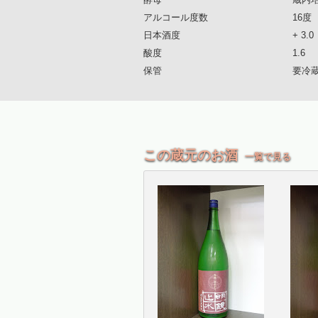
アルコール度数
16度
日本酒度
+ 3.0
酸度
1.6
保管
要冷
この蔵元のお酒
一覧で見る