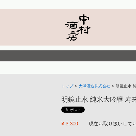
トップ
>
大澤酒造株式会社
>
明鏡止水 純
明鏡止水 純米大吟醸 寿来(JULY
¥ 3,300
現在お取り扱いして