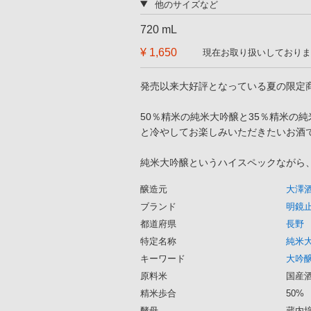
他のサイズなど
720 mL
¥ 1,650
現在お取り扱いしておりま
発売以来大好評となっている夏の限定
50％精米の純米大吟醸と35％精米の
と冷やしてお楽しみいただきたいお酒
純米大吟醸というハイスペックながら
醸造元
大澤
ブランド
明鏡止
都道府県
長野
特定名称
純米
キーワード
大吟
原料米
国産
精米歩合
50%
酵母
蔵内