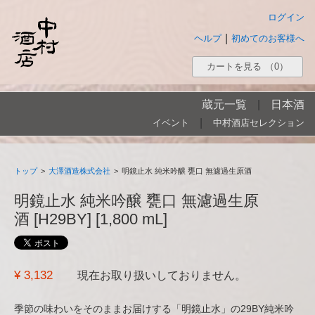
ログイン
|
ヘルプ
初めてのお客様へ
カートを見る
（0）
蔵元一覧
|
日本酒
|
イベント
中村酒店セレクション
トップ
>
大澤酒造株式会社
>
明鏡止水 純米吟醸 甕口 無濾過生原酒
明鏡止水 純米吟醸 甕口 無濾過生原
酒 [H29BY] [1,800 mL]
¥ 3,132
現在お取り扱いしておりません。
季節の味わいをそのままお届けする「明鏡止水」の29BY純米吟