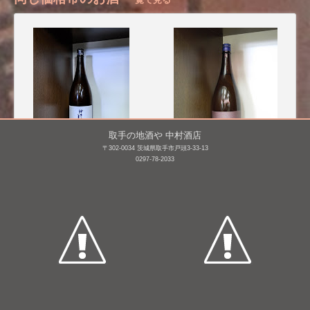
取手の地酒や 中村酒店
〒302-0034 茨城県取手市戸頭3-33-13
0297-78-2033
ゆきの美人 純米(火入れ)
明鏡止水 純米吟醸
1,800mL /
¥ 3,080
1,800mL /
¥ 3,102