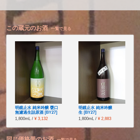
この蔵元のお酒
一覧で見る
明鏡止水 純米吟醸 甕口
明鏡止水 純米吟醸
無濾過生詰原酒 [BY27]
生 [BY27]
1,800mL /
¥ 3,132
1,800mL /
¥ 2,883
同じ価格帯のお酒
一覧で見る