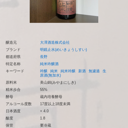
醸造元
大澤酒造株式会社
ブランド
明鏡止水(めいきょうしすい)
都道府県
長野
特定名称
純米吟醸酒
キーワード
吟醸
純米
純米吟醸
新酒
無濾過
生
原酒(無加水)
原料米
美山錦(みやまにしき)
精米歩合
55%
酵母
蔵内培養酵母
アルコール度数
17度以上18度未満
日本酒度
+ 4.0
酸度
1.8
保管
要冷蔵