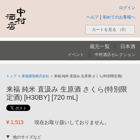
ログイン
|
ヘルプ
初めてのお客様へ
カートを見る
（0）
蔵元一覧
|
日本酒
|
イベント
中村酒店セレクション
トップ
>
来福酒造株式会社
>
来福 純米 直汲み 生原酒 さくら(特別限定酒)
来福 純米 直汲み 生原酒 さくら(特別限
定酒) [H30BY] [720 mL]
¥ 1,513
現在お取り扱いしておりません。
他のサイズなど