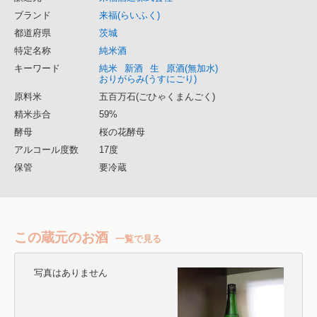
ブランド
来福(らいふく)
都道府県
茨城
特定名称
純米酒
キーワード
純米
新酒
生
原酒(無加水)
おりがらみ(うすにごり)
原料米
五百万石(ごひゃくまんごく)
精米歩合
59%
酵母
桜の花酵母
アルコール度数
17度
保管
要冷蔵
この蔵元のお酒
一覧で見る
写真はありません