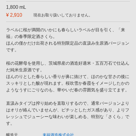
1,800 mL
¥ 2,910
現在お取り扱いしておりません。
ラベルに桜が満開のいかにも春らしいラベルが目を引く、「来
福」の春季限定酒さくら。
ほんの僅かだけ出荷される特別限定品の直汲み生原酒バージョン
です。
桜の花酵母を使用し、茨城県産の酒造好適米・五百万石で仕込ん
だ純米生原酒です。
ほんのりとした春らしい香りが鼻に抜けて、ほのかな甘さの後に
スッキリとした酸が現れます。桜吹雪か春霞をイメージしたかの
ようなうすにごりなのも、華やいだ春の雰囲気を盛り立てます。
直汲みタイプは搾り始めを直取りするので、通常バージョンより
はオリが絡んでいませんが、ピチッとしたガス感があり、よりフ
レッシュでジューシーな味わいが楽しめる、特別な「さくら」で
す。
醸造元
来福酒造株式会社