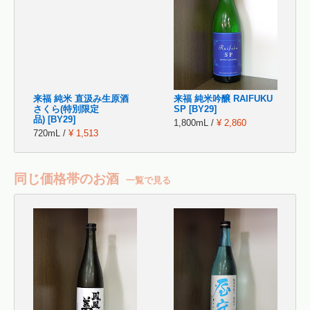
来福 純米 直汲み生原酒
来福 純米吟醸 RAIFUKU
さくら(特別限定
SP [BY29]
品) [BY29]
1,800mL /
¥ 2,860
720mL /
¥ 1,513
同じ価格帯のお酒
一覧で見る