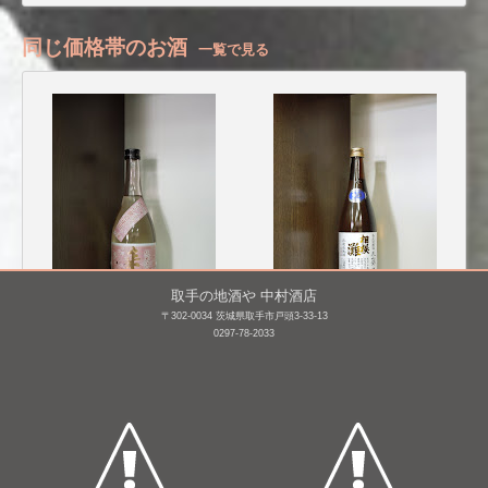
同じ価格帯のお酒
一覧で見る
取手の地酒や 中村酒店
〒302-0034 茨城県取手市戸頭3-33-13
来福 純米 生原酒 さく
相模灘 特別本醸造 美山
0297-78-2033
ら [BY26]
錦 槽場詰め 無濾過本
生 [BY26]
720mL /
¥ 1,485
720mL /
¥ 1,172