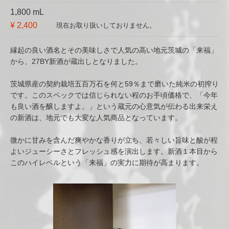
1,800 mL
¥ 2,400
現在お取り扱いしておりません。
縁起の良い酒名とその美味しさで人気の高い地元茨城の「来福」
から、27BY新酒が蔵出しとなりました。
茨城県産の契約栽培五百万石を何と59％まで磨いた純米の初搾り
です。このスペックでは信じられない程のお手頃価格で、「今年
も良い酒を醸しますよ。」という蔵元の心意気が伝わる出来栄え
の新酒は、地元でも大変な人気商品となっています。
微かに甘みを含んだ爽やかな香りが立ち、若々しい旨味と酸が程
よいジューシーさとフレッシュ感を演出します。新酒１本目から
このハイレベルという「来福」の実力に期待が高まります。