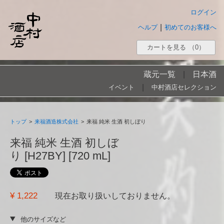
ログイン
|
ヘルプ
初めてのお客様へ
カートを見る
（0）
蔵元一覧
|
日本酒
|
イベント
中村酒店セレクション
トップ
>
来福酒造株式会社
>
来福 純米 生酒 初しぼり
来福 純米 生酒 初しぼ
り [H27BY] [720 mL]
¥ 1,222
現在お取り扱いしておりません。
他のサイズなど