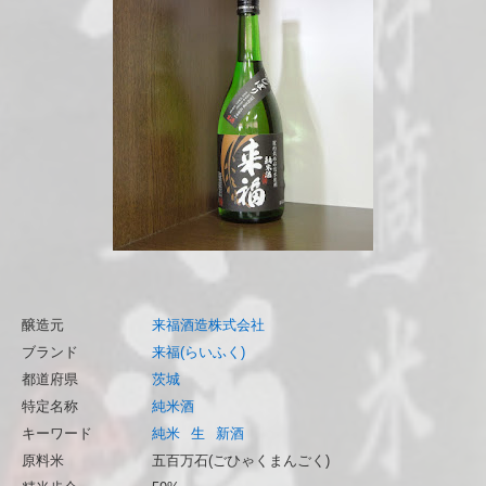
醸造元
来福酒造株式会社
ブランド
来福(らいふく)
都道府県
茨城
特定名称
純米酒
キーワード
純米
生
新酒
原料米
五百万石(ごひゃくまんごく)