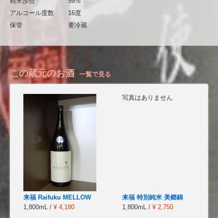
精米歩合
59%
アルコール度数
16度
保管
要冷蔵
この蔵元のお酒
一覧で見る
写真はありません
来福 Raifuku MELLOW
来福 特別純米 美郷錦
1,800mL /
¥ 4,180
1,800mL /
¥ 2,750