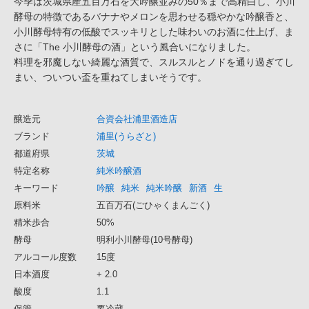
今季は茨城県産五百万石を大吟醸並みの50％まで高精白し、小川
酵母の特徴であるバナナやメロンを思わせる穏やかな吟醸香と、
小川酵母特有の低酸でスッキリとした味わいのお酒に仕上げ、ま
さに「The 小川酵母の酒」という風合いになりました。
料理を邪魔しない綺麗な酒質で、スルスルとノドを通り過ぎてし
まい、ついつい盃を重ねてしまいそうです。
醸造元
合資会社浦里酒造店
ブランド
浦里(うらざと)
都道府県
茨城
特定名称
純米吟醸酒
キーワード
吟醸
純米
純米吟醸
新酒
生
原料米
五百万石(ごひゃくまんごく)
精米歩合
50%
酵母
明利小川酵母(10号酵母)
アルコール度数
15度
日本酒度
+ 2.0
酸度
1.1
保管
要冷蔵