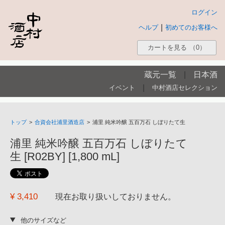
ログイン
|
ヘルプ
初めてのお客様へ
カートを見る
（0）
蔵元一覧
|
日本酒
|
イベント
中村酒店セレクション
トップ
>
合資会社浦里酒造店
>
浦里 純米吟醸 五百万石 しぼりたて生
浦里 純米吟醸 五百万石 しぼりたて
生 [R02BY] [1,800 mL]
¥ 3,410
現在お取り扱いしておりません。
他のサイズなど