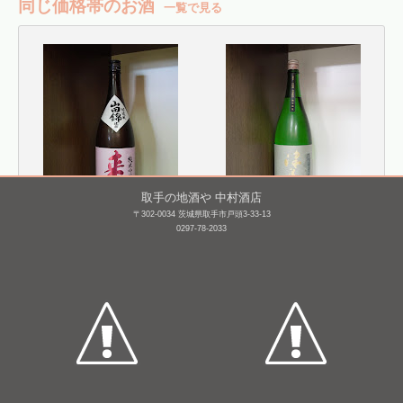
同じ価格帯のお酒
一覧で見る
取手の地酒や 中村酒店
〒302-0034 茨城県取手市戸頭3-33-13
0297-78-2033
来福 純米吟醸 山田錦
津島屋 純米酒 播州産山
田錦 滓がらみ [H25BY]
1,800mL /
¥ 3,850
1,800mL /
¥ 3,190