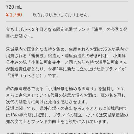
720 mL
¥ 1,760
現在お取り扱いしておりません。
立ち上げから２年目となる限定流通ブランド「浦里」の今季１発
目の新酒です。
茨城県内で圧倒的な支持を集め、生産されるお酒の95％が県内で
消費される「霧筑波」醸造元・浦里酒造店の若き6代目、小川酵
母生みの親「小川知可良先生」と同じ名前を持つ浦里知可良さん
が製造責任者となり、令和2年に新たに立ち上げた新ブランドが
「浦里（うらざと）」です。
蔵の醸造理念である「小川酵母を極める酒造り」を堅持しつつ、
さらに進化させていく6代目の決意が漲るお酒は、蔵の名を冠し
次代の酒造りに向けた覚悟を感じさせます。
流通に関しても、県外市場への進出を考えるとともに茨城県内で
は13の専門店に限定し、ブランドの確立、ひいては茨城県産酒の
知名度向上とブランド力向上をも視野に入れています。