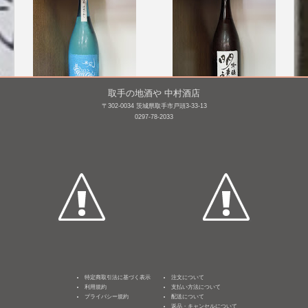
取手の地酒や 中村酒店
〒302-0034 茨城県取手市戸頭3-33-13
0297-78-2033
無風 純米吟醸 涼や香
明鏡止水 吟醸
(R5BY)
1,800mL /
¥ 2,704
1,800mL /
¥ 2,860
特定商取引法に基づく表示
注文について
利用規約
支払い方法について
プライバシー規約
配送について
返品・キャンセルについて