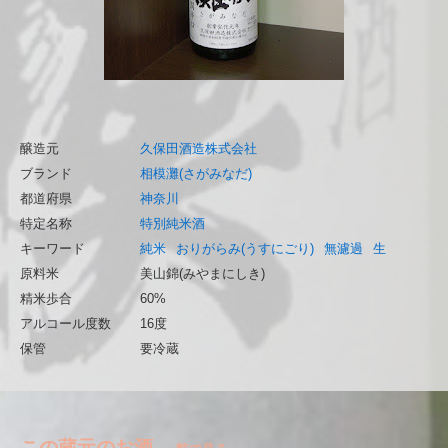
醸造元
久保田酒造株式会社
ブランド
相模灘(さがみなだ)
都道府県
神奈川
特定名称
特別純米酒
キーワード
純米
おりがらみ(うすにごり)
無濾過
生
原料米
美山錦(みやまにしき)
精米歩合
60%
アルコール度数
16度
保管
要冷蔵
この蔵元のお酒