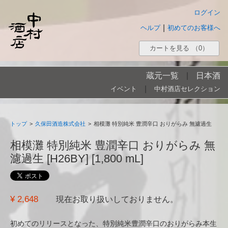
ログイン
|
ヘルプ
初めてのお客様へ
カートを見る
（0）
蔵元一覧
|
日本酒
|
イベント
中村酒店セレクション
トップ
>
久保田酒造株式会社
>
相模灘 特別純米 豊潤辛口 おりがらみ 無濾過生
相模灘 特別純米 豊潤辛口 おりがらみ 無
濾過生 [H26BY] [1,800 mL]
¥ 2,648
現在お取り扱いしておりません。
初めてのリリースとなった、特別純米豊潤辛口のおりがらみ本生