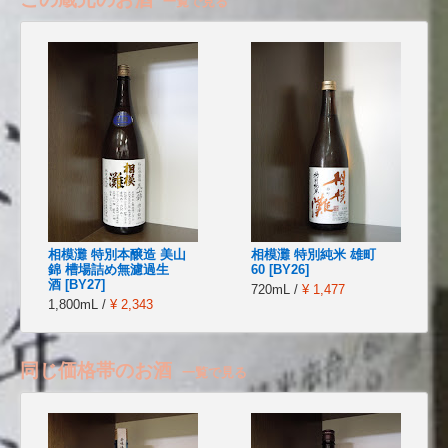
一覧で見る
相模灘 特別本醸造 美山
相模灘 特別純米 雄町
錦 槽場詰め無濾過生
60 [BY26]
酒 [BY27]
720mL /
¥ 1,477
1,800mL /
¥ 2,343
同じ価格帯のお酒
一覧で見る