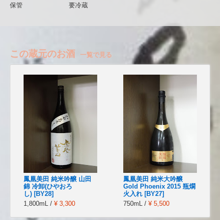
保管
要冷蔵
この蔵元のお酒
一覧で見る
鳳凰美田 純米吟醸 山田
鳳凰美田 純米大吟醸
錦 冷卸(ひやおろ
Gold Phoenix 2015 瓶燗
し) [BY28]
火入れ [BY27]
1,800mL /
¥ 3,300
750mL /
¥ 5,500