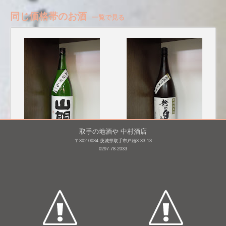
同じ価格帯のお酒
一覧で見る
取手の地酒や 中村酒店
〒302-0034 茨城県取手市戸頭3-33-13
山間 純米吟醸 五百万石
越の白鳥 特別純米酒 仕
0297-78-2033
仕込み14号 [BY25]
込み6号 無濾過生原
酒 [BY25]
1,800mL /
¥ 3,740
1,800mL /
¥ 3,087