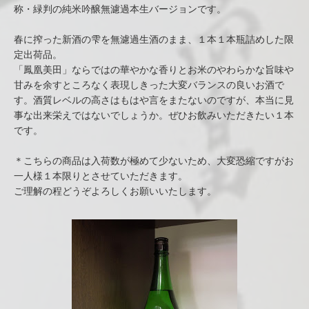
称・緑判の純米吟醸無濾過本生バージョンです。
春に搾った新酒の雫を無濾過生酒のまま、１本１本瓶詰めした限
定出荷品。
「鳳凰美田」ならではの華やかな香りとお米のやわらかな旨味や
甘みを余すところなく表現しきった大変バランスの良いお酒で
す。酒質レベルの高さはもはや言をまたないのですが、本当に見
事な出来栄えではないでしょうか。ぜひお飲みいただきたい１本
です。
＊こちらの商品は入荷数が極めて少ないため、大変恐縮ですがお
一人様１本限りとさせていただきます。
ご理解の程どうぞよろしくお願いいたします。