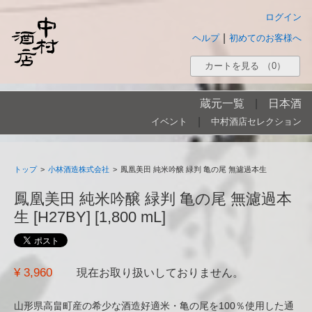
ログイン
|
ヘルプ
初めてのお客様へ
カートを見る
（0）
蔵元一覧
|
日本酒
|
イベント
中村酒店セレクション
トップ
>
小林酒造株式会社
>
鳳凰美田 純米吟醸 緑判 亀の尾 無濾過本生
鳳凰美田 純米吟醸 緑判 亀の尾 無濾過本
生 [H27BY] [1,800 mL]
¥ 3,960
現在お取り扱いしておりません。
山形県高畠町産の希少な酒造好適米・亀の尾を100％使用した通