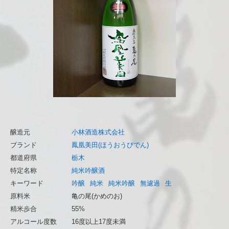
醸造元
小林酒造株式会社
ブランド
鳳凰美田(ほうおうびでん)
都道府県
栃木
特定名称
純米吟醸酒
キーワード
吟醸
純米
純米吟醸
無濾過
生
原料米
亀の尾(かめのお)
精米歩合
55%
アルコール度数
16度以上17度未満