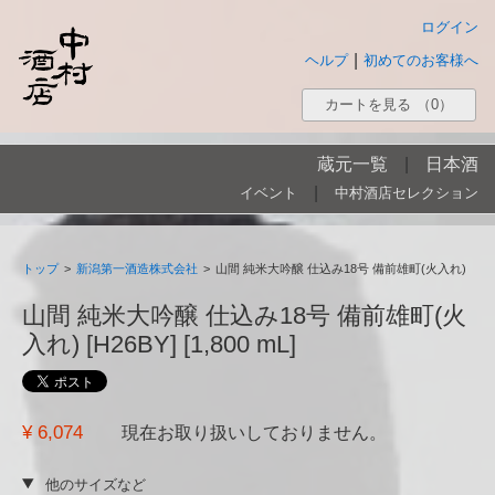
ログイン
|
ヘルプ
初めてのお客様へ
カートを見る
（0）
蔵元一覧
|
日本酒
|
イベント
中村酒店セレクション
トップ
>
新潟第一酒造株式会社
>
山間 純米大吟醸 仕込み18号 備前雄町(火入れ)
山間 純米大吟醸 仕込み18号 備前雄町(火
入れ) [H26BY] [1,800 mL]
¥ 6,074
現在お取り扱いしておりません。
他のサイズなど