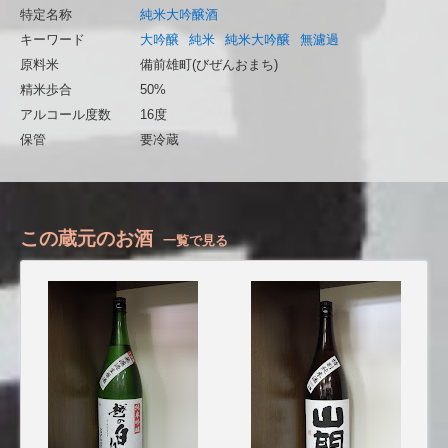
特定名称
純米大吟醸酒
キーワード
大吟醸
純米
純米大吟醸
無濾過
原料米
備前雄町(びぜんおまち)
精米歩合
50%
アルコール度数
16度
保管
要冷蔵
この蔵元のお酒
一覧で見る