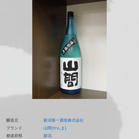
醸造元
新潟第一酒造株式会社
ブランド
山間(やんま)
都道府県
新潟