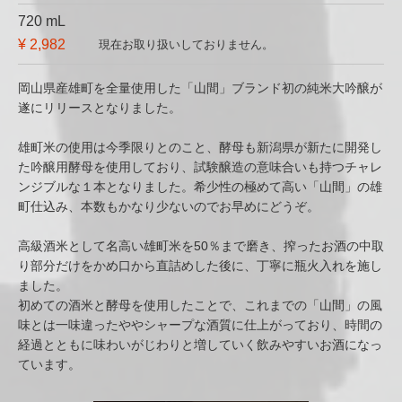
720 mL
¥ 2,982
現在お取り扱いしておりません。
岡山県産雄町を全量使用した「山間」ブランド初の純米大吟醸が
遂にリリースとなりました。
雄町米の使用は今季限りとのこと、酵母も新潟県が新たに開発し
た吟醸用酵母を使用しており、試験醸造の意味合いも持つチャレ
ンジブルな１本となりました。希少性の極めて高い「山間」の雄
町仕込み、本数もかなり少ないのでお早めにどうぞ。
高級酒米として名高い雄町米を50％まで磨き、搾ったお酒の中取
り部分だけをかめ口から直詰めした後に、丁寧に瓶火入れを施し
ました。
初めての酒米と酵母を使用したことで、これまでの「山間」の風
味とは一味違ったややシャープな酒質に仕上がっており、時間の
経過とともに味わいがじわりと増していく飲みやすいお酒になっ
ています。