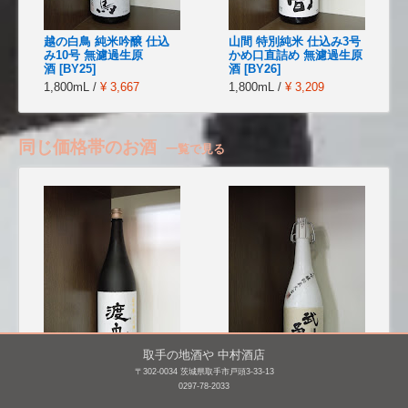
越の白鳥 純米吟醸 仕込
山間 特別純米 仕込み3号
み10号 無濾過生原
かめ口直詰め 無濾過生原
酒 [BY25]
酒 [BY26]
1,800mL /
¥ 3,667
1,800mL /
¥ 3,209
同じ価格帯のお酒
一覧で見る
取手の地酒や 中村酒店
〒302-0034 茨城県取手市戸頭3-33-13
渡舟 大吟醸
武勇 大吟醸 二十五年秘
0297-78-2033
蔵大古酒(平成2醸造年
1,800mL /
¥ 9,620
度) [BY2]