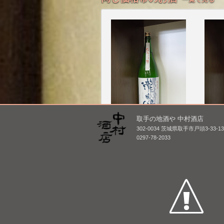
取手の地酒や 中村酒店
瀧自慢 純米 にごり酒(火
澤の花
302-0034 茨城県取手市戸頭3-33-1
入れ) [BY27]
ら
0297-78-2033
1,800mL /
¥ 2,244
1,800