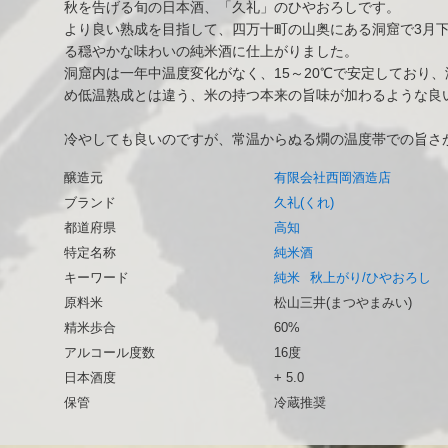
秋を告げる旬の日本酒、「久礼」のひやおろしです。
より良い熟成を目指して、四万十町の山奥にある洞窟で3月
る穏やかな味わいの純米酒に仕上がりました。
洞窟内は一年中温度変化がなく、15～20℃で安定しており、
め低温熟成とは違う、米の持つ本来の旨味が加わるような良
冷やしても良いのですが、常温からぬる燗の温度帯での旨さ
醸造元
有限会社西岡酒造店
ブランド
久礼(くれ)
都道府県
高知
特定名称
純米酒
キーワード
純米
秋上がり/ひやおろし
原料米
松山三井(まつやまみい)
精米歩合
60%
アルコール度数
16度
日本酒度
+ 5.0
保管
冷蔵推奨