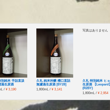
写真はありません
特別純米 手詰直汲
久礼 純米吟醸 槽口直詰
久礼 特別純米 ヒ
濾過生原酒
無濾過生原酒 [BY28]
生原酒 【Leopard
(R2BY)
mL /
¥ 3,190
1,800mL /
¥ 3,141
1,800mL /
¥ 2,954