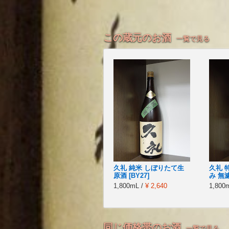
この蔵元のお酒
一覧で見る
久礼 純米 しぼりたて生
久礼 
原酒 [BY27]
み 無
1,800mL /
¥ 2,640
1,800
同じ価格帯のお酒
一覧で見る