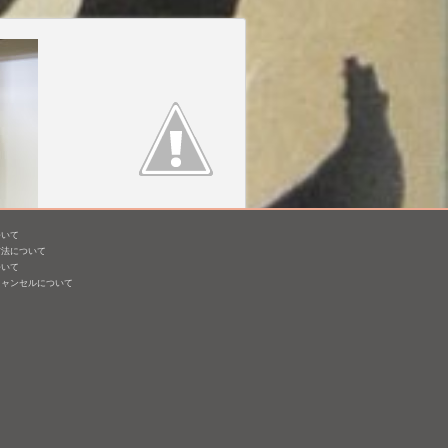
ついて
7]
笑四季 特別純米 黒ラベ
方法について
ル 生原酒 Sensation
ついて
Black
キャンセルについて
1,800mL /
¥ 2,200