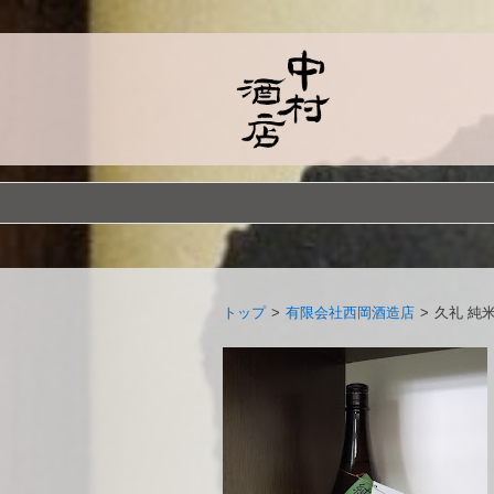
トップ
>
有限会社西岡酒造店
>
久礼 純