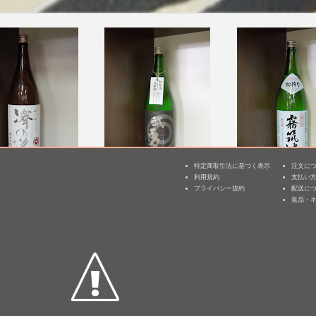
特定商取引法に基づく表示
注文に
 超辛口吟醸 ささ
武勇 純米 兵庫県東条産
霧筑波 初搾り [BY2
利用規約
支払い
3
特A山田錦 生酒 [BY26]
プライバシー規約
配送に
1,800mL /
¥ 2,394
返品・
mL /
¥ 2,310
1,800mL /
¥ 2,475