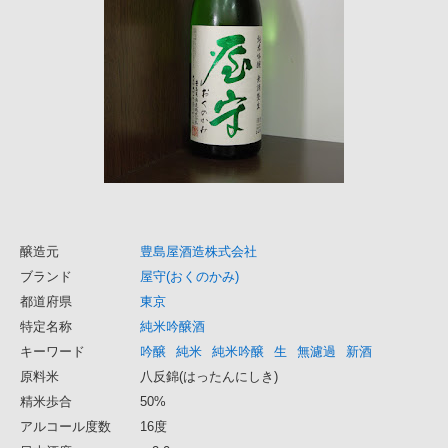
醸造元
豊島屋酒造株式会社
ブランド
屋守(おくのかみ)
都道府県
東京
特定名称
純米吟醸酒
キーワード
吟醸
純米
純米吟醸
生
無濾過
新酒
原料米
八反錦(はったんにしき)
精米歩合
50%
アルコール度数
16度