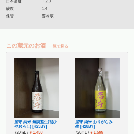
日本酒度
+ 2.0
酸度
1.4
保管
要冷蔵
この蔵元のお酒
一覧で見る
屋守 純米 無調整生詰(ひ
屋守 純米 おりがらみ
やおろし) [H25BY]
生 [H28BY]
720mL /
¥ 1,458
720mL /
¥ 1,599