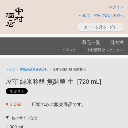
ログイン
|
ヘルプ
初めてのお客様へ
カートを見る
（0）
蔵元一覧
|
日本酒
|
イベント
中村酒店セレクション
トップ
>
豊島屋酒造株式会社
>
屋守 純米吟醸 無調整 生
屋守 純米吟醸 無調整 生 [720 mL]
¥ 2,060
店頭のみの販売商品です。
他のサイズなど
1,800 mL