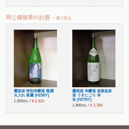
同じ価格帯のお酒
一覧で見る
霧筑波 特別本醸造 瓶燗
霧筑波 本醸造 波留起多
火入れ 夜霧 [H25BY]
里 うすにごり 本
生 [H27BY]
1,800mL /
¥ 2,410
1,800mL /
¥ 2,394