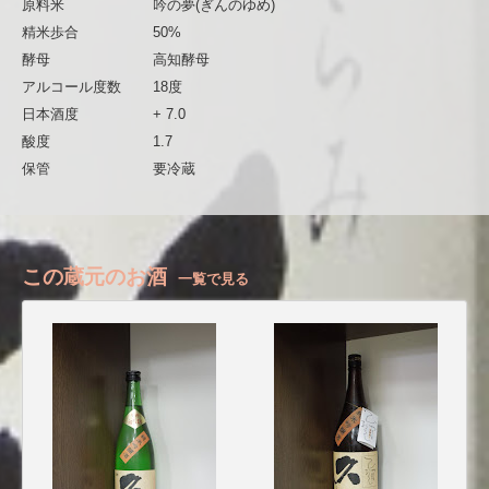
原料米
吟の夢(ぎんのゆめ)
精米歩合
50%
酵母
高知酵母
アルコール度数
18度
日本酒度
+ 7.0
酸度
1.7
保管
要冷蔵
この蔵元のお酒
一覧で見る