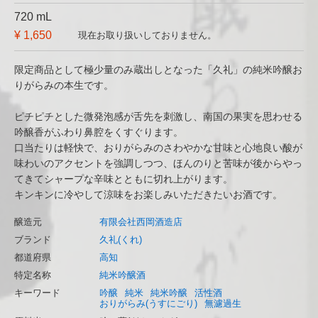
720 mL
¥ 1,650
現在お取り扱いしておりません。
限定商品として極少量のみ蔵出しとなった「久礼」の純米吟醸お
りがらみの本生です。
ピチピチとした微発泡感が舌先を刺激し、南国の果実を思わせる
吟醸香がふわり鼻腔をくすぐります。
口当たりは軽快で、おりがらみのさわやかな甘味と心地良い酸が
味わいのアクセントを強調しつつ、ほんのりと苦味が後からやっ
てきてシャープな辛味とともに切れ上がります。
キンキンに冷やして涼味をお楽しみいただきたいお酒です。
醸造元
有限会社西岡酒造店
ブランド
久礼(くれ)
都道府県
高知
特定名称
純米吟醸酒
キーワード
吟醸
純米
純米吟醸
活性酒
おりがらみ(うすにごり)
無濾過生