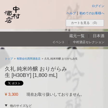
ログイン
|
ヘルプ
初めてのお客様へ
カートを見る
（0）
蔵元一覧
|
日本酒
|
イベント
中村酒店セレクション
トップ
>
有限会社西岡酒造店
>
久礼 純米吟醸 おりがらみ生
久礼 純米吟醸 おりがらみ
生 [H30BY] [1,800 mL]
¥ 3,300
現在お取り扱いしておりません。
他のサイズなど