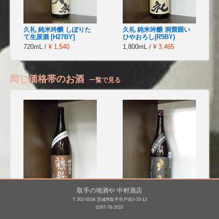
久礼 純米吟醸 しぼりた
久礼 純米吟醸 洞窟囲い
て生原酒 [H27BY]
ひやおろし(R5BY)
720mL /
¥ 1,540
1,800mL /
¥ 3,465
同じ価格帯のお酒
一覧で見る
取手の地酒や 中村酒店
〒302-0034 茨城県取手市戸頭3-33-13
鶴齢 特別純米酒 山田錦
大那 純米吟醸 東条産 山
0297-78-2033
55% 無濾過生原
田錦 無濾過生酒 [H26BY]
酒 [H25BY]