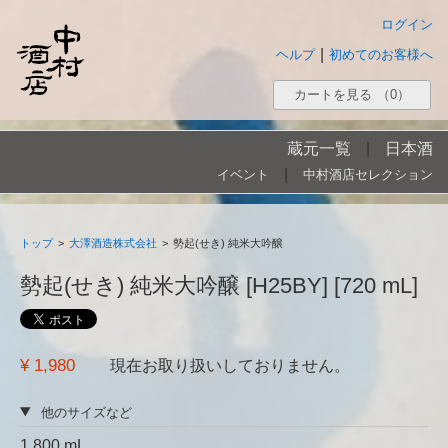
ログイン
|
ヘルプ
初めてのお客様へ
カートを見る
（0）
蔵元一覧
|
日本酒
|
イベント
中村酒店セレクション
トップ
>
大澤酒造株式会社
>
勢起(せき) 純米大吟醸
勢起(せき) 純米大吟醸 [H25BY] [720 mL]
¥ 1,980
現在お取り扱いしておりません。
他のサイズなど
1,800 mL