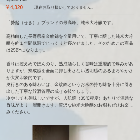
¥ 4,320
現在お取り扱いしておりません。
「勢起（せき）」ブランドの最高峰、純米大吟醸です。
高精白した長野県産金紋錦を全量用いて、丁寧に醸した純米大吟
醸を約１年間低温でじっくりと寝かせました。そのためこの商品
は25BYになります。
香りは控えめでほんのり、熟成酒らしく旨味は重層的で厚みがあ
りますが、熟成感を全面に押し出さない透明感のあるまろやかさ
が大変印象的です。
奥行きのある味わいは、金紋錦というお米の持ち味を十分に引き
出した丁寧な貯酒管理の成せる技でしょう。
冷やしても美味しいですが、人肌燗（35℃程度）あたりで深遠な
旨味がより一層開きます。贅沢な純米大吟醸のお燗もぜひお楽し
みください。