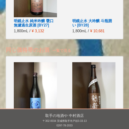
明鏡止水 純米吟醸 甕口
明鏡止水 大吟醸 斗瓶囲
無濾過生原酒 [BY27]
い [BY28]
1,800mL /
¥ 3,132
1,800mL /
¥ 10,681
同じ価格帯のお酒
一覧で見る
取手の地酒や 中村酒店
〒302-0034 茨城県取手市戸頭3-33-13
若波 純米吟醸 壽限
鶴齢 特別純米 山田錦
0297-78-2033
無 [BY26]
55%精米 ひやおろ