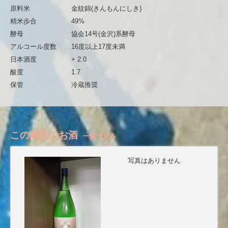
原料米
金紋錦(きんもんにしき)
精米歩合
49%
酵母
協会14号(金沢)系酵母
アルコール度数
16度以上17度未満
日本酒度
+ 2.0
酸度
1.7
保管
冷蔵推奨
この蔵元のお酒
一覧で見る
写真はありません