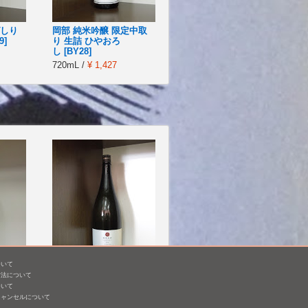
ばしり
岡部 純米吟醸 限定中取
9]
り 生詰 ひやおろ
し [BY28]
720mL /
¥ 1,427
ついて
方法について
美山錦
鳳凰美田 純米吟醸 Wine
ついて
Cell 瓶燗火入れ(R6BY)
キャンセルについて