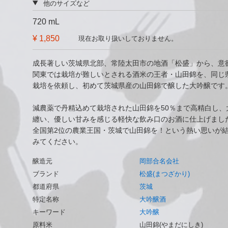
他のサイズなど
720 mL
¥ 1,850
現在お取り扱いしておりません。
成長著しい茨城県北部、常陸太田市の地酒「松盛」から、意
関東では栽培が難しいとされる酒米の王者・山田錦を、同じ
栽培を依頼し、初めて茨城県産の山田錦で醸した大吟醸です
減農薬で丹精込めて栽培された山田錦を50％まで高精白し
纏い、優しい甘みを感じる軽快な飲み口のお酒に仕上げまし
全国第2位の農業王国・茨城で山田錦を！という熱い思いが
みてください。
醸造元
岡部合名会社
ブランド
松盛(まつざかり)
都道府県
茨城
特定名称
大吟醸酒
キーワード
大吟醸
原料米
山田錦(やまだにしき)