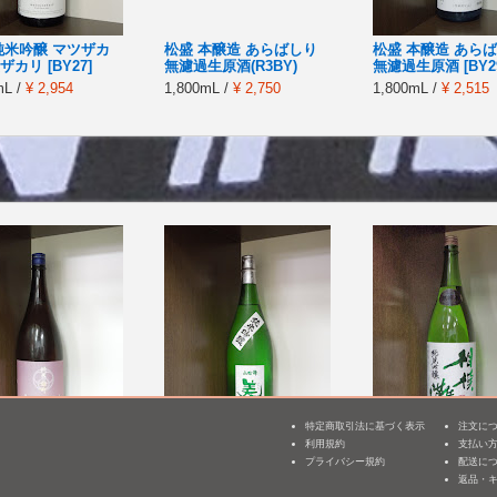
純米吟醸 マツザカ
松盛 本醸造 あらばしり
松盛 本醸造 あら
カリ [BY27]
無濾過生原酒(R3BY)
無濾過生原酒 [BY2
mL /
¥ 2,954
1,800mL /
¥ 2,750
1,800mL /
¥ 2,515
特定商取引法に基づく表示
注文に
利用規約
支払い
3
水 純米 雄町(火入
美田 純米吟醸 山田錦
相模灘 純米吟醸 
プライバシー規約
配送に
返品・
1,800mL /
¥ 3,410
1,800mL /
¥ 3,500