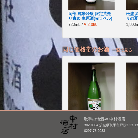
岡部 純米吟醸 限定荒走
松盛 
り責め 生原酒(赤ラベル)
リの夏ザ
720mL /
¥ 2,090
1,800
同じ価格帯のお酒
一覧で見る
取手の地酒や 中村酒店
302-0034 茨城県取手市戸頭3-33-1
ひこ孫 純米
明鏡止
0297-78-2033
れ)
1,800mL /
¥ 3,740