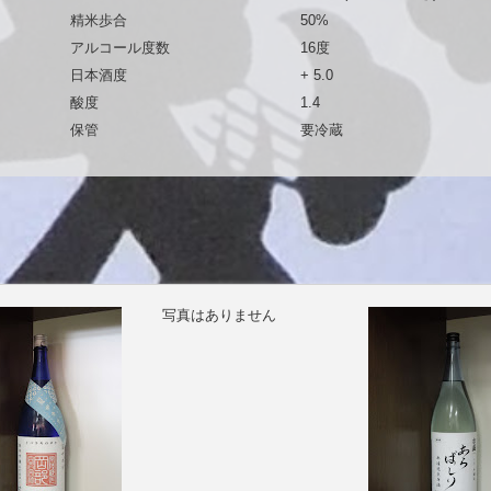
精米歩合
50%
アルコール度数
16度
日本酒度
+ 5.0
酸度
1.4
保管
要冷蔵
写真はありません