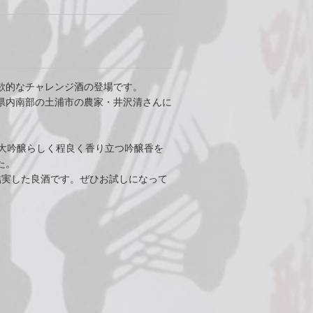
欲的なチャレンジ酒の登場です。
県内南部の土浦市の農家・井沢清さんに
。
、大吟醸らしく程良く香り立つ吟醸香を
た。
結実した良酒です。ぜひお試しになって