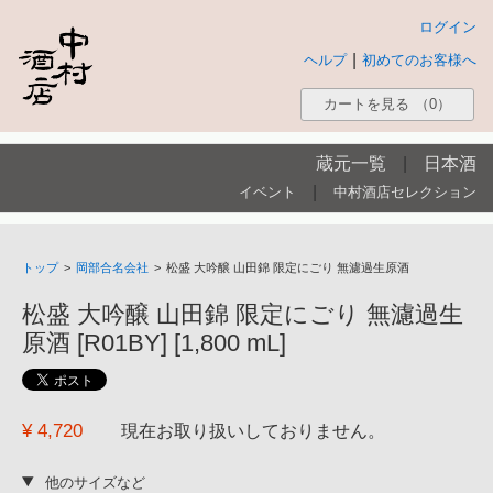
ログイン
|
ヘルプ
初めてのお客様へ
カートを見る
（0）
蔵元一覧
|
日本酒
|
イベント
中村酒店セレクション
トップ
>
岡部合名会社
>
松盛 大吟醸 山田錦 限定にごり 無濾過生原酒
松盛 大吟醸 山田錦 限定にごり 無濾過生
原酒 [R01BY] [1,800 mL]
¥ 4,720
現在お取り扱いしておりません。
他のサイズなど