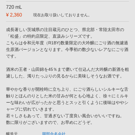
720 mL
¥ 2,360
現在お取り扱いしておりません。
成長著しい茨城県の注目蔵元のひとつ、県北部・常陸太田市の
「松盛」の特約店限定、直汲みシリーズです。
こちらは令和元年度（R1BY)数量限定の大吟醸にごり酒の無濾過
生原酒バージョンとなります。今季初の数少ないレアなにごり酒
です。
酒米の王者・山田錦を45％まで磨いて仕込んだ大吟醸の新酒を粗
濾しした、濁りたっぷりの見るからに美味しそうなお酒です。
華やかな香りが開栓時に立ち上り、にごり酒らしいシルキーな舌
触りとほんのりとした米の甘みが何とも心地よく、徐々にミルキ
ーな味わいが広がったかと思うとスッと引くように後味はややシ
ャープに切れていきます。
若々しさもあって、甘過ぎない丁度良い風合いがいいですね。
数に限りがございますので、お早めにどうぞ。
醸造元
岡部合名会社