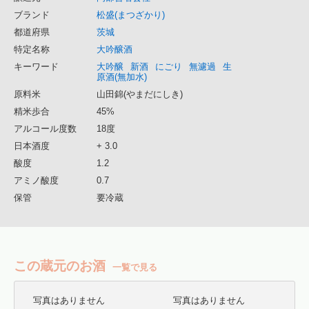
ブランド
松盛(まつざかり)
都道府県
茨城
特定名称
大吟醸酒
キーワード
大吟醸
新酒
にごり
無濾過
生
原酒(無加水)
原料米
山田錦(やまだにしき)
精米歩合
45%
アルコール度数
18度
日本酒度
+ 3.0
酸度
1.2
アミノ酸度
0.7
保管
要冷蔵
この蔵元のお酒
一覧で見る
写真はありません
写真はありません