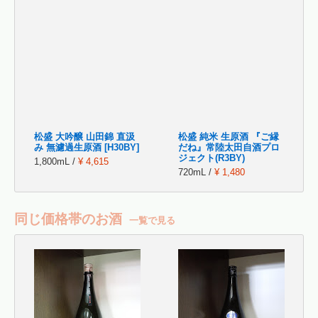
松盛 大吟醸 山田錦 直汲
松盛 純米 生原酒 『ご縁
み 無濾過生原酒 [H30BY]
だね』常陸太田自酒プロ
ジェクト(R3BY)
1,800mL /
¥ 4,615
720mL /
¥ 1,480
同じ価格帯のお酒
一覧で見る