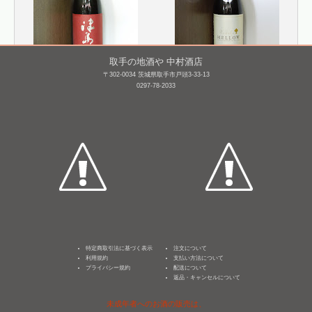
取手の地酒や 中村酒店
〒302-0034 茨城県取手市戸頭3-33-13
津島屋 純米大吟醸 契約
来福 Raifuku MELLOW
0297-78-2033
栽培山田錦 瓶囲
1,800mL /
¥ 4,180
い [H28BY]
1,800mL /
¥ 4,290
特定商取引法に基づく表示
注文について
利用規約
支払い方法について
プライバシー規約
配送について
返品・キャンセルについて
未成年者へのお酒の販売は、