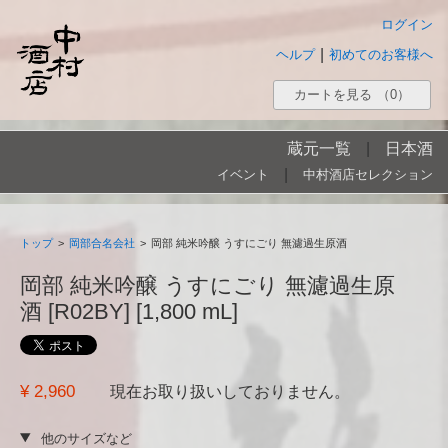
ログイン
|
ヘルプ
初めてのお客様へ
カートを見る
（0）
蔵元一覧
|
日本酒
|
イベント
中村酒店セレクション
トップ
>
岡部合名会社
>
岡部 純米吟醸 うすにごり 無濾過生原酒
岡部 純米吟醸 うすにごり 無濾過生原
酒 [R02BY] [1,800 mL]
¥ 2,960
現在お取り扱いしておりません。
他のサイズなど