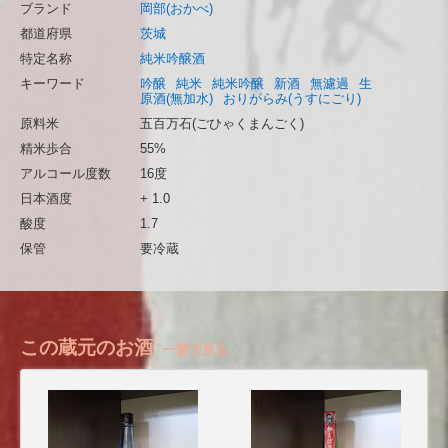
ブランド
岡部(おかべ)
都道府県
茨城
特定名称
純米吟醸酒
キーワード
吟醸
純米
純米吟醸
新酒
無濾過
生
原酒(無加水)
おりがらみ(うすにごり)
原料米
五百万石(ごひゃくまんごく)
精米歩合
55%
アルコール度数
16度
日本酒度
+ 1.0
酸度
1.7
保管
要冷蔵
この蔵元のお酒
一覧で見る