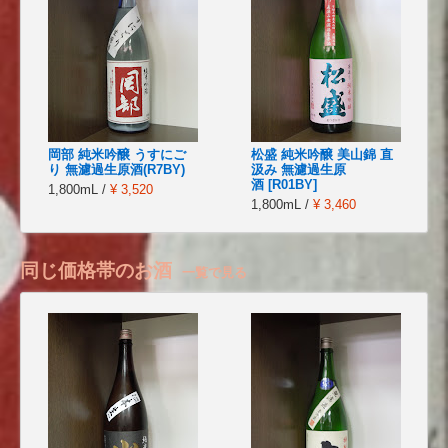
岡部 純米吟醸 うすにご
松盛 純米吟醸 美山錦 直
り 無濾過生原酒(R7BY)
汲み 無濾過生原
酒 [R01BY]
1,800mL /
¥ 3,520
1,800mL /
¥ 3,460
同じ価格帯のお酒
一覧で見る