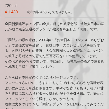
720 mL
¥ 1,480
現在お取り扱いしておりません。
全国新酒鑑評会で12回の金賞に輝く茨城県北部、常陸太田市の蔵
元が放つ限定流通のブランドが蔵の名を冠した「岡部」です。
「岡部」の原料米は、2006年に「お米日本一コンテストinしずお
か」で最優秀賞を受賞し、食味日本一のコシヒカリ米を栽培す
る、久慈郡大子町の農家・大久保農園の大久保憲治さん、秀和さ
ん親子が丹精込めて育てた五百万石を100％使用しています。
そのお米を55％まで磨いて丁寧に醸し、茨城県産の酒米で造る真
の地酒を目指して誕生しました。
こちらは春季限定のうすにごりバージョンです。
フレッシュさの中に、うすにごりならではのなめらかな旨味が程
よい飲みごたえを感じさせます。華やかな香りもあり、程よい甘
みと後口にほんのりビターな味わいが全体を引き締めて、静かに
フィニッシュしていく様は、なかなかのもの。
着実に力をつけてきた「岡部」ブランドをぜひ味わってみてくだ