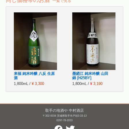
同じ価格帯のお酒
一覧で見る
来福 純米吟醸 八反 生原
墨廼江 純米吟醸 山田
酒
錦 [H25BY]
1,800mL /
¥ 3,300
1,800mL /
¥ 3,190
取手の地酒や 中村酒店
〒302-0034 茨城県取手市戸頭3-33-13
0297-78-2033