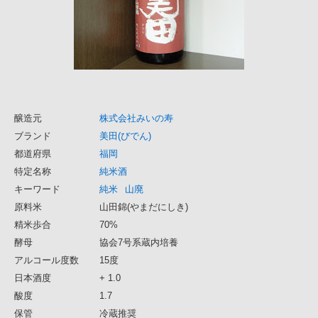
醸造元
株式会社みいの寿
ブランド
美田(びでん)
都道府県
福岡
特定名称
純米酒
キーワード
純米
山廃
原料米
山田錦(やまだにしき)
精米歩合
70%
酵母
協会7号系蔵内培養
アルコール度数
15度
日本酒度
+ 1.0
酸度
1.7
保管
冷蔵推奨