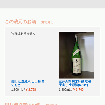
この蔵元のお酒
一覧で見る
写真はありません
美田 山廃純米 山田錦 育
三井の寿 純米吟醸 初槽
てもと
雫走り 生原酒(R7BY)
1,800mL /
¥ 2,728
1,800mL /
¥ 3,740