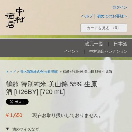
ログイン
|
ヘルプ
初めてのお客様へ
カートを見る
（0）
蔵元一覧
|
日本酒
|
イベント
中村酒店セレクション
トップ
>
青木酒造株式会社(新潟県)
>
鶴齢 特別純米 美山錦 55% 生原酒
鶴齢 特別純米 美山錦 55% 生原
酒 [H26BY] [720 mL]
¥ 1,650
現在お取り扱いしておりません。
他のサイズなど