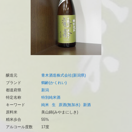
醸造元
青木酒造株式会社(新潟県)
ブランド
鶴齢(かくれい)
都道府県
新潟
特定名称
特別純米酒
キーワード
純米
生
原酒(無加水)
新酒
原料米
美山錦(みやまにしき)
精米歩合
55%
アルコール度数
17度