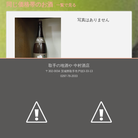
同じ価格帯のお酒
一覧で見る
写真はありません
取手の地酒や 中村酒店
〒302-0034 茨城県取手市戸頭3-33-13
0297-78-2033
黒龍 逸品
黒龍 吟醸 いっちょらい
1,800mL /
¥ 1,815
720mL /
¥ 1,650