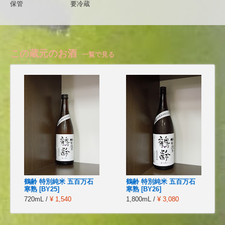
保管
要冷蔵
この蔵元のお酒
一覧で見る
鶴齢 特別純米 五百万石
鶴齢 特別純米 五百万石
寒熟 [BY25]
寒熟 [BY26]
720mL /
¥ 1,540
1,800mL /
¥ 3,080