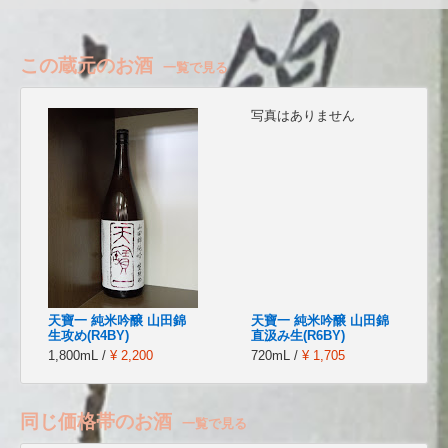
この蔵元のお酒
一覧で見る
写真はありません
天寶一 純米吟醸 山田錦
天寶一 純米吟醸 山田錦
生攻め(R4BY)
直汲み生(R6BY)
1,800mL /
¥ 2,200
720mL /
¥ 1,705
同じ価格帯のお酒
一覧で見る