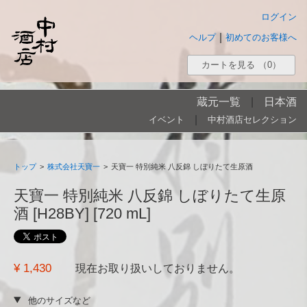
ログイン
|
ヘルプ
初めてのお客様へ
カートを見る
（0）
蔵元一覧
|
日本酒
|
イベント
中村酒店セレクション
トップ
>
株式会社天寶一
>
天寶一 特別純米 八反錦 しぼりたて生原酒
天寶一 特別純米 八反錦 しぼりたて生原
酒 [H28BY] [720 mL]
¥ 1,430
現在お取り扱いしておりません。
他のサイズなど