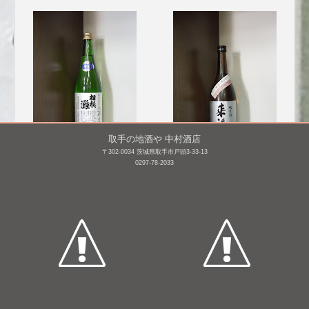
取手の地酒や 中村酒店
〒302-0034 茨城県取手市戸頭3-33-13
相模灘 特別純米 美山錦
来福 純米酒 種麹違い飲
0297-78-2033
槽場詰め無濾過生原
み比べ 吟香 [BY26]
酒 [BY27]
720mL /
¥ 1,320
720mL /
¥ 1,426