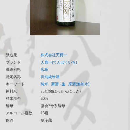
醸造元
株式会社天寶一
ブランド
天寶一(てんぽういち)
都道府県
広島
特定名称
特別純米酒
キーワード
純米
新酒
生
原酒(無加水)
原料米
八反錦(はったんにしき)
精米歩合
60%
酵母
協会7号系酵母
アルコール度数
16度
保管
要冷蔵