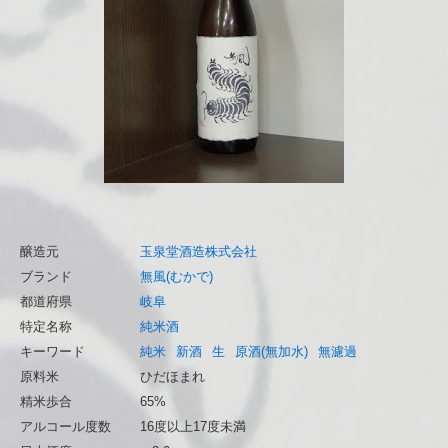
醸造元
玉泉堂酒造株式会社
ブランド
無風(むかで)
都道府県
岐阜
特定名称
純米酒
キーワード
純米
新酒
生
原酒(無加水)
無濾過
原料米
ひだほまれ
精米歩合
65%
アルコール度数
16度以上17度未満