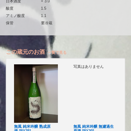
日本酒度
+ 3.0
酸度
1.5
アミノ酸度
1.1
保管
要冷蔵
この蔵元のお酒
一覧で見る
写真はありません
無風 純米吟醸 熟成原
無風 純米吟醸 無濾過生
酒 [BY25]
原酒 [BY30]