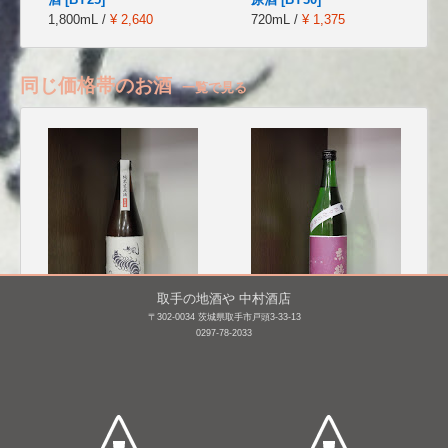
1,800mL /
¥ 2,640
720mL /
¥ 1,375
同じ価格帯のお酒
一覧で見る
取手の地酒や 中村酒店
〒302-0034 茨城県取手市戸頭3-33-13
0297-78-2033
無風 純米 無濾過生原
東鶴 純米 おりがらみ
酒 [BY26]
生 [BY27]
720mL /
¥ 1,210
720mL /
¥ 1,265