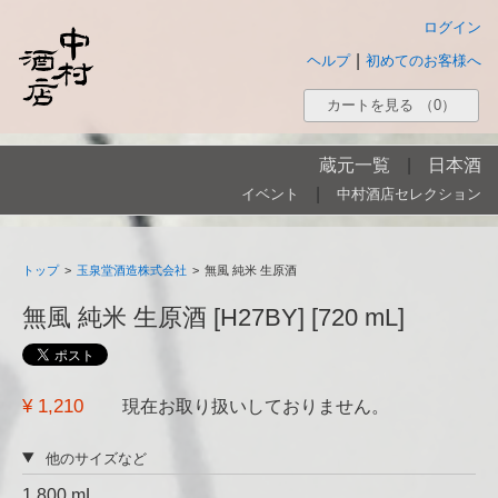
ログイン
|
ヘルプ
初めてのお客様へ
カートを見る
（0）
蔵元一覧
|
日本酒
|
イベント
中村酒店セレクション
トップ
>
玉泉堂酒造株式会社
>
無風 純米 生原酒
無風 純米 生原酒 [H27BY] [720 mL]
¥ 1,210
現在お取り扱いしておりません。
他のサイズなど
1,800 mL