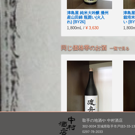
津島屋 純米大吟醸 播州
津島屋
産山田錦 瓶囲い(火入
栽培米
れ) [BY26]
い [BY
1,800mL /
¥ 3,630
1,800
同じ価格帯のお酒
一覧で見る
取手の地酒や 中村酒店
渡舟 大吟醸
鶴齢 
302-0034 茨城県取手市戸頭3-33-1
箱入り
1,800mL /
¥ 9,620
0297-78-2033