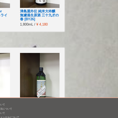
r
津島屋外伝 純米大吟醸
なるライ
無濾過生原酒 三十九才の
春 [BY26]
1,800mL /
¥ 4,180
ついて
醸 山
武勇 大吟醸 生詰 しずく
方法について
27]
酒 [BY28]
ついて
キャンセルについて