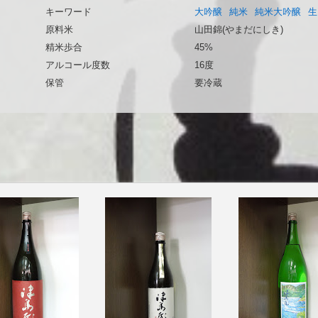
キーワード
大吟醸
純米
純米大吟醸
生
原料米
山田錦(やまだにしき)
精米歩合
45%
アルコール度数
16度
保管
要冷蔵