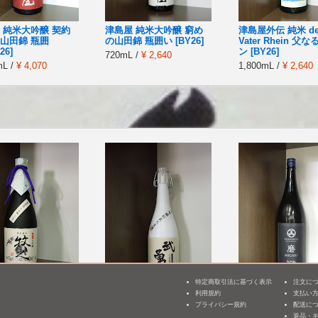
 純米大吟醸 契約
津島屋 純米大吟醸 窮め
津島屋外伝 純米 de
山田錦 瓶囲
の山田錦 瓶囲い [BY26]
Vater Rhein 父
26]
ン [BY26]
720mL /
¥ 2,640
mL /
¥ 4,070
1,800mL /
¥ 2,640
特定商取引法に基づく表示
注文に
限定 大吟醸 牧之(桐
武勇 大吟醸 二十五年秘
明鏡止水 純米大吟
利用規約
支払い
3
)
蔵大古酒(平成2醸造年
田錦 磨き三十五 [BY
プライバシー規約
配送に
度) [BY2]
返品・