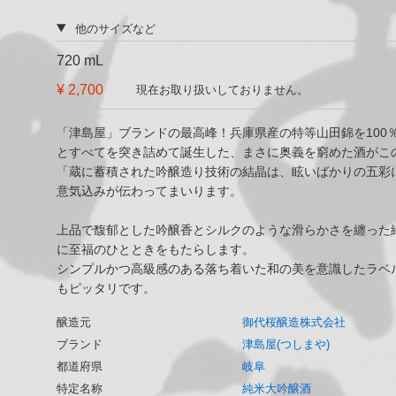
他のサイズなど
720 mL
¥ 2,700
現在お取り扱いしておりません。
「津島屋」ブランドの最高峰！兵庫県産の特等山田錦を100
とすべてを突き詰めて誕生した、まさに奥義を窮めた酒がこ
「蔵に蓄積された吟醸造り技術の結晶は、眩いばかりの五彩
意気込みが伝わってまいります。
上品で馥郁とした吟醸香とシルクのような滑らかさを纏った
に至福のひとときをもたらします。
シンプルかつ高級感のある落ち着いた和の美を意識したラベ
もピッタリです。
醸造元
御代桜醸造株式会社
ブランド
津島屋(つしまや)
都道府県
岐阜
特定名称
純米大吟醸酒