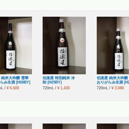
 純米大吟醸 雪華
伯楽星 特別純米 冷
伯楽星 純米大吟醸
み生酒 [H28BY]
卸 [H25BY]
おりがらみ生酒 [H2
mL /
¥ 6,600
720mL /
¥ 1,430
720mL /
¥ 3,080