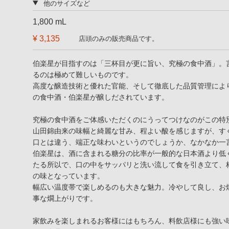
他のサイズなど
1,800 mL
¥ 3,135
店頭のみの販売商品です。
伯楽星が目指すのは「三杯目が更に旨い、究極の食中酒」。
るのは極めて難しいものです。
高度な醸造技術と優れた官能、そして徹底した品質管理によ
の食中酒・伯楽星が醸しだされています。
究極の食中酒をご体感いただくのにうってつけなのがこの特
山田錦由来の味幅と綺麗な甘み、程よい酸を感じますが、す
口とは違う、端正な味わいというのでしょうか、なかなか一
伯楽星は、酒に含まれる糖分の比率が一般的な日本酒より低
たる所以で、口の中をサッパリと洗い流して食を引き立て、
の味となっています。
幅広い温度帯で楽しめるのも大きな魅力。冷やして良し、お
事な燗上がりです。
家飲みを楽しまれるお客様にはもちろん、料飲店様にも強い