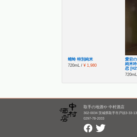
蜻蛉 特別純米
愛宕の
純米吟
720mL /
¥ 1,980
恋 [H2
720mL
取手の地酒や 中村酒店
302-0034 茨城県取手市戸頭3-33-1
0297-78-2033