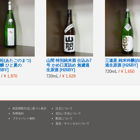
松(あたごのまつ)
山間 特別純米酒 仕込み7
三連星 純米吟醸(白
醸 ひと夏の
号 かめ口直詰め 無濾過
過生原酒 [H26BY]
5BY]
生原酒 [H26BY]
720mL /
¥ 1,650
 /
¥ 1,870
720mL /
¥ 1,628
特定商取引法に基づく表示
注文について
利用規約
支払い方法について
3
プライバシー規約
配送について
返品・キャンセルについて