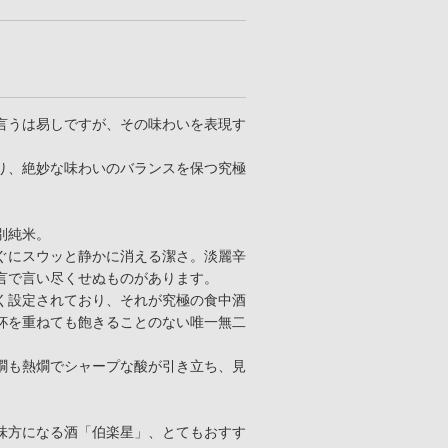
言うは易しですが、その味わいを表現す
り、絶妙な味わいのバランスを保つ究極
別純米。
ぐにスウッと静かに消える潔さ。淡麗辛
言で言い尽くせぬものがあります。
く設定されており、それが究極の食中酒
杯を重ねても飽きることのない唯一無二
燗も熱燗でシャープな酸が引き立ち、見
味方になる酒「伯楽星」、とてもおすす