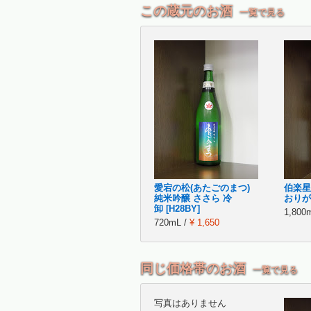
この蔵元のお酒
一覧で見る
愛宕の松(あたごのまつ)
伯楽星
純米吟醸 ささら 冷
おりがら
卸 [H28BY]
1,800
720mL /
¥ 1,650
同じ価格帯のお酒
一覧で見る
写真はありません