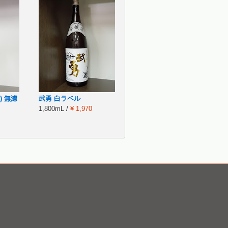
) 無濾
武勇 白ラベル
1,800mL /
¥ 1,970