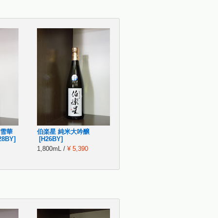
 雪華
伯楽星 純米大吟醸
8BY]
[H26BY]
1,800mL /
¥ 5,390