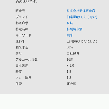
めの逸品です。
醸造元
株式会社新澤醸造店
ブランド
伯楽星(はくらくせい)
都道府県
宮城
特定名称
特別純米酒
キーワード
純米
原料米
山田錦(やまだにしき)
精米歩合
60%
酵母
自社酵母
アルコール度数
16度
日本酒度
+ 5.0
酸度
1.8
アミノ酸度
1.3
保管
要冷蔵