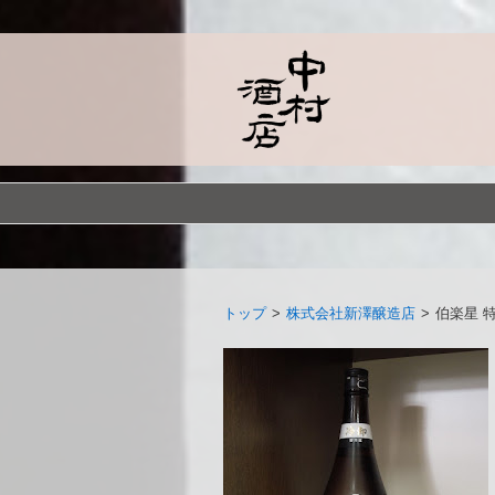
トップ
>
株式会社新澤醸造店
>
伯楽星 