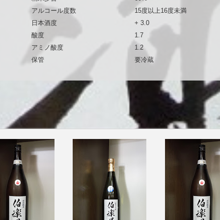
アルコール度数
15度以上16度未満
日本酒度
+ 3.0
酸度
1.7
アミノ酸度
1.2
保管
要冷蔵