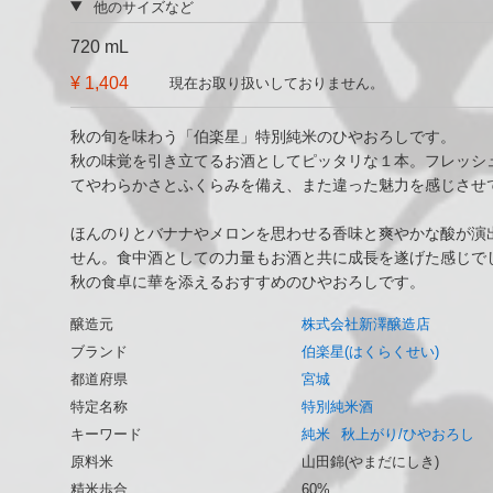
他のサイズなど
720 mL
¥ 1,404
現在お取り扱いしておりません。
秋の旬を味わう「伯楽星」特別純米のひやおろしです。
秋の味覚を引き立てるお酒としてピッタリな１本。フレッシ
てやわらかさとふくらみを備え、また違った魅力を感じさせ
ほんのりとバナナやメロンを思わせる香味と爽やかな酸が演
せん。食中酒としての力量もお酒と共に成長を遂げた感じで
秋の食卓に華を添えるおすすめのひやおろしです。
醸造元
株式会社新澤醸造店
ブランド
伯楽星(はくらくせい)
都道府県
宮城
特定名称
特別純米酒
キーワード
純米
秋上がり/ひやおろし
原料米
山田錦(やまだにしき)
精米歩合
60%