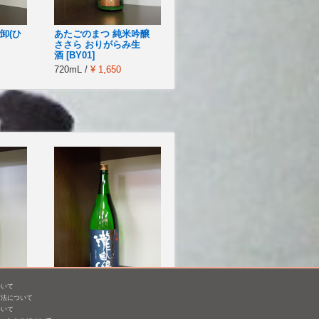
卸(ひ
あたごのまつ 純米吟醸
ささら おりがらみ生
酒 [BY01]
720mL /
¥ 1,650
ついて
錦 無
瀧自慢 吟醸
方法について
ついて
1,800mL /
¥ 2,673