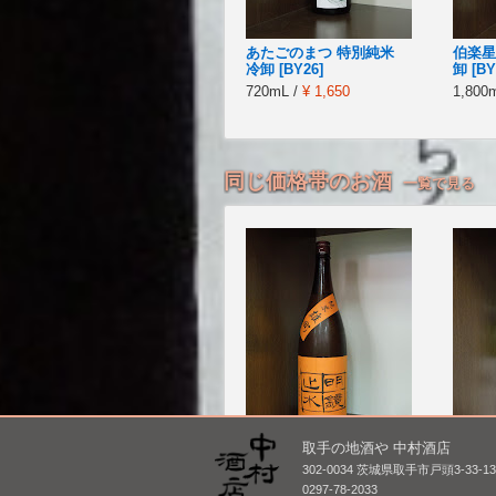
あたごのまつ 特別純米
伯楽星
冷卸 [BY26]
卸 [BY
720mL /
¥ 1,650
1,800
同じ価格帯のお酒
一覧で見る
取手の地酒や 中村酒店
明鏡止水 純米 備前雄
相模灘
302-0034 茨城県取手市戸頭3-33-1
町 [BY25]
槽場詰
0297-78-2033