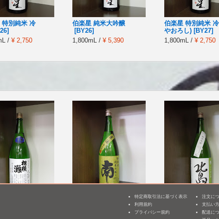
 特別純米 冷
伯楽星 純米大吟醸
伯楽星 特別純米 冷
26]
[BY26]
やおろし) [BY27]
mL /
¥ 2,750
1,800mL /
¥ 5,390
1,800mL /
¥ 2,750
特定商取引法に基づく表示
注文に
 特別純米 美山錦
南 純米 中取り 無濾過
北島 純米吟醸 美山
利用規約
支払い
3
め無濾過生原
生 [BY26]
濾過生原酒 [BY26]
プライバシー規約
配送に