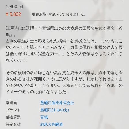
1,800 mL
¥ 5,832
現在お取り扱いしておりません。
江戸時代に活躍した宮城県出身の大横綱の四股名を戴く酒名「谷
風」。
古今の最強力士と称えられた横綱・谷風梶之助は、「いつもにこ
やかで少しも驕ったところがなく、力量に優れた相撲の達人で腰
は低く寄り足速い完璧な力士。」とその人物像は今も高く評価さ
れています。
その名横綱の名に恥じない高品質な純米大吟醸は、繊細で落ち着
きのある香味が花開くように広がりますが、しかしそれはあくま
でも密やかで凛とした佇まい。人格者として知られた「谷風」の
イメージ通りのお酒になりました。
醸造元
墨廼江酒造株式会社
ブランド
墨廼江(すみのえ)
都道府県
宮城
特定名称
純米大吟醸酒