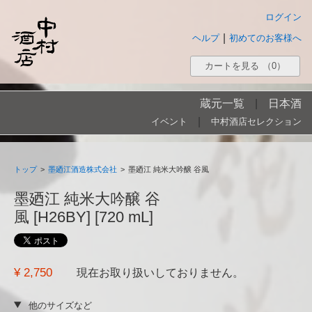
ログイン
|
ヘルプ
初めてのお客様へ
カートを見る
（0）
蔵元一覧
|
日本酒
|
イベント
中村酒店セレクション
トップ
>
墨廼江酒造株式会社
>
墨廼江 純米大吟醸 谷風
墨廼江 純米大吟醸 谷
風 [H26BY] [720 mL]
¥ 2,750
現在お取り扱いしておりません。
他のサイズなど