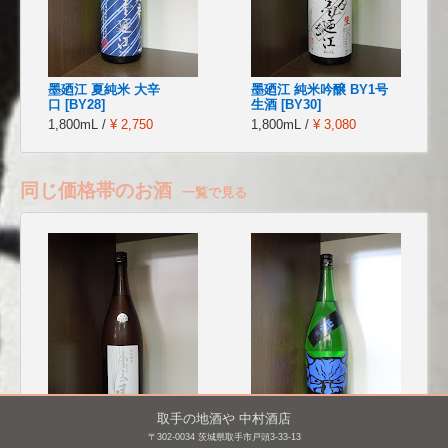
墨廼江 夏純米 大辛
墨廼江 純米吟醸 BY1号
口 [BY28]
生酒 [BY30]
1,800mL /
¥ 2,750
1,800mL /
¥ 3,080
同じ価格帯のお酒
一覧で見る
取手の地酒や 中村酒店
〒302-0034 茨城県取手市戸頭3-33-13
愛宕の松(あたごのまつ)
山間 特別本醸造 仕込み7