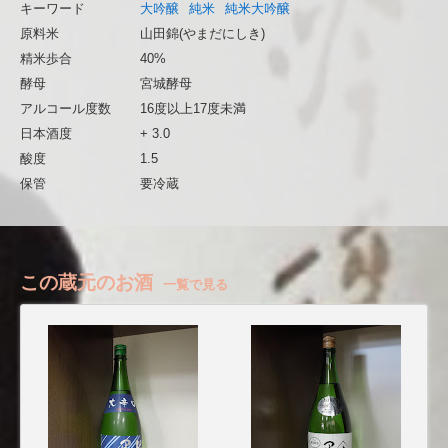
キーワード
大吟醸
純米
純米大吟醸
原料米
山田錦(やまだにしき)
精米歩合
40%
酵母
宮城酵母
アルコール度数
16度以上17度未満
日本酒度
+ 3.0
酸度
1.5
保管
要冷蔵
この蔵元のお酒
一覧で見る