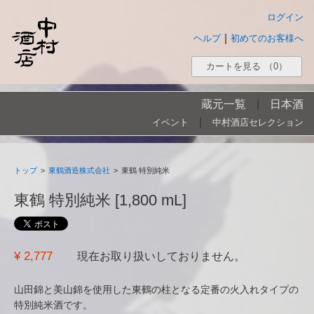
ログイン
|
ヘルプ
初めてのお客様へ
カートを見る
（0）
蔵元一覧
|
日本酒
|
イベント
中村酒店セレクション
トップ
>
東鶴酒造株式会社
>
東鶴 特別純米
東鶴 特別純米 [1,800 mL]
¥ 2,777
現在お取り扱いしておりません。
山田錦と美山錦を使用した東鶴の柱となる定番の火入れタイプの
特別純米酒です。