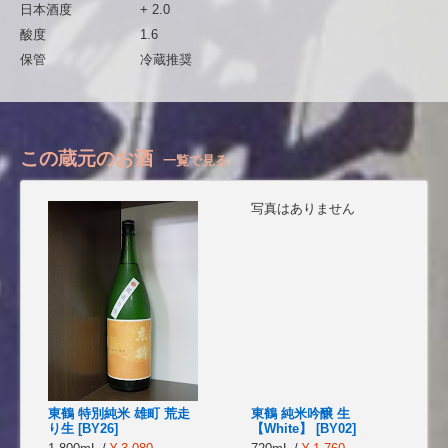
日本酒度
+ 2.0
酸度
1.6
保管
冷蔵推奨
この蔵元のお酒
一覧で見る
写真はありません
東鶴 特別純米 雄町 荒走
東鶴 純米吟醸 生
り生 [BY26]
【White】 [BY02]