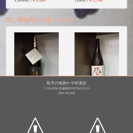
1,800mL /
¥ 3,080
720mL /
¥ 1,760
同じ価格帯のお酒
一覧で見る
取手の地酒や 中村酒店
〒302-0034 茨城県取手市戸頭3-33-13
0297-78-2033
和心 特別純米 雄町
屋守 純米 無調整生詰(ひ
やおろし) [BY25]
1,800mL /
¥ 2,750
1,800mL /
¥ 2,937