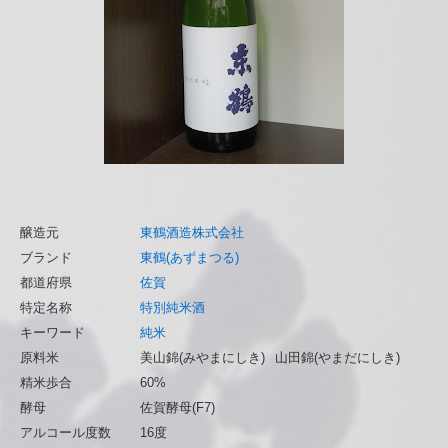
醸造元
東鶴酒造株式会社
ブランド
東鶴(あずまつる)
都道府県
佐賀
特定名称
特別純米酒
キーワード
純米
原料米
美山錦(みやまにしき)
山田錦(やまだにしき)
精米歩合
60%
酵母
佐賀酵母(F7)
アルコール度数
16度