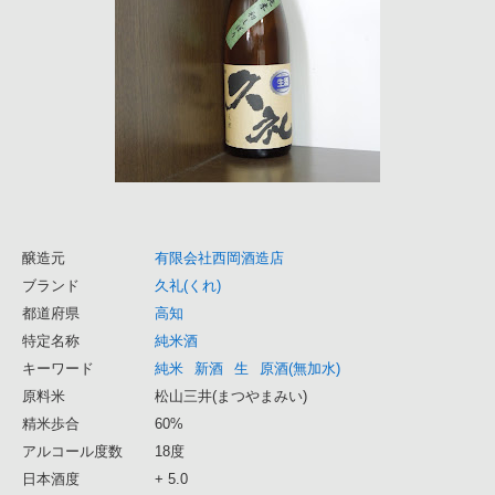
醸造元
有限会社西岡酒造店
ブランド
久礼(くれ)
都道府県
高知
特定名称
純米酒
キーワード
純米
新酒
生
原酒(無加水)
原料米
松山三井(まつやまみい)
精米歩合
60%
アルコール度数
18度
日本酒度
+ 5.0