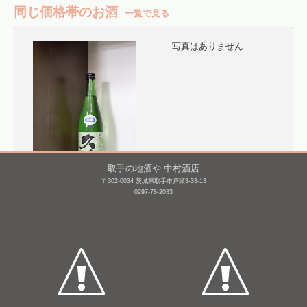
同じ価格帯のお酒
一覧で見る
写真はありません
取手の地酒や 中村酒店
〒302-0034 茨城県取手市戸頭3-33-13
久礼 純米 おりがらみ本
相模灘 特別純米 若水 槽
0297-78-2033
生 [BY26]
場詰め 無濾過生原
酒 [BY25]
720mL /
¥ 1,375
720mL /
¥ 1,375