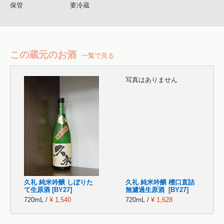
保管
要冷蔵
この蔵元のお酒
一覧で見る
写真はありません
久礼 純米吟醸 しぼりた
久礼 純米吟醸 槽口直詰
て生原酒 [BY27]
無濾過生原酒 [BY27]
720mL /
¥ 1,540
720mL /
¥ 1,628