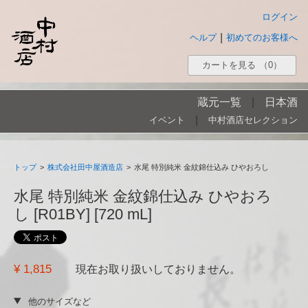
ログイン
|
ヘルプ
初めてのお客様へ
カートを見る
（0）
蔵元一覧
|
日本酒
|
イベント
中村酒店セレクション
トップ
>
株式会社田中屋酒造店
>
水尾 特別純米 金紋錦仕込み ひやおろし
水尾 特別純米 金紋錦仕込み ひやおろ
し [R01BY] [720 mL]
¥ 1,815
現在お取り扱いしておりません。
他のサイズなど