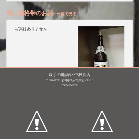
同じ価格帯のお酒
一覧で見る
写真はありません
取手の地酒や 中村酒店
〒302-0034 茨城県取手市戸頭3-33-13
0297-78-2033
鶴齢 純米 雪男
武勇 白ラベル
720mL /
¥ 1,540
1,800mL /
¥ 1,970