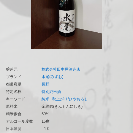
醸造元
株式会社田中屋酒造店
ブランド
水尾(みずお)
都道府県
長野
特定名称
特別純米酒
キーワード
純米
秋上がり/ひやおろし
原料米
金紋錦(きんもんにしき)
精米歩合
59%
アルコール度数
16度
日本酒度
- 1.0