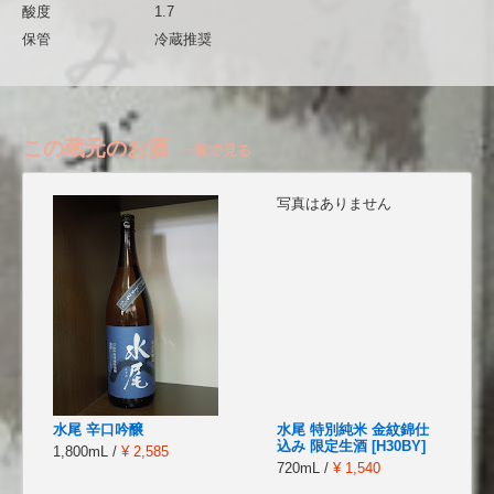
酸度
1.7
保管
冷蔵推奨
この蔵元のお酒
一覧で見る
写真はありません
水尾 辛口吟醸
水尾 特別純米 金紋錦仕
込み 限定生酒 [H30BY]
1,800mL /
¥ 2,585
720mL /
¥ 1,540