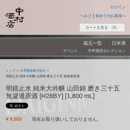
ログイン
|
ヘルプ
初めてのお客様へ
カートを見る
（0）
蔵元一覧
|
日本酒
|
イベント
中村酒店セレクション
トップ
>
大澤酒造株式会社
>
明鏡止水 純米大吟醸 山田錦 磨き三十五 無濾過原酒
明鏡止水 純米大吟醸 山田錦 磨き三十五
無濾過原酒 [H28BY] [1,800 mL]
¥ 8,800
現在お取り扱いしておりません。