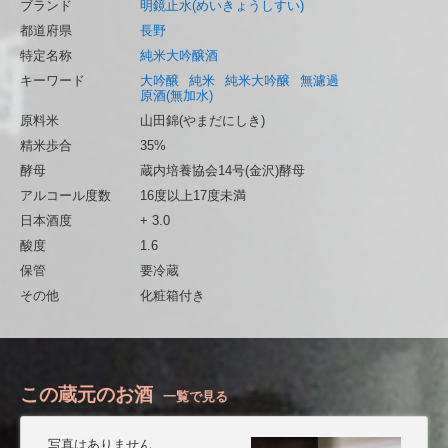
ブランド
明鏡止水(めいきょうしすい)
都道府県
長野
特定名称
純米大吟醸酒
キーワード
大吟醸
純米
純米大吟醸
無濾過
原酒(無加水)
原料米
山田錦(やまだにしき)
精米歩合
35%
酵母
蔵内培養協会14号(金沢)酵母
アルコール度数
16度以上17度未満
日本酒度
+ 3.0
酸度
1.6
保管
要冷蔵
その他
化粧箱付き
この蔵元のお酒
一覧で見る
写真はありません