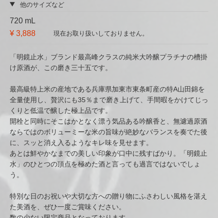
他のサイズなど
720 mL
¥ 3,888
現在お取り扱いしておりません。
「明鏡止水」ブランド最高峰クラスの純米大吟醸プラチナの槽掛
け原酒が、この磨き三十五です。
最高級特上米の産地である兵庫県加東市東条町産の特A山田錦を
全量使用し、贅沢にも35％まで磨き上げて、手間暇をかけてじっ
くりと低温で醸した極上品です。
開栓と同時にそこはかとなく漂う気品ある吟醸香と、無濾過原酒
ならではのボリューミーな米の旨味が絶妙なバランスを奏でた後
に、スッと消え入るようなキレ味を見せます。
あとは鮮やかなまでの美しい印象が口中に残すばかり。「明鏡止
水」のひとつの頂点を極めた酒と言っても過言ではないでしょ
う。
特別な日のお祝いや大切な方への贈り物にふさわしい風格を湛え
た美酒を、ぜひ一度ご賞味ください。
数の少ない限定商品となっております。