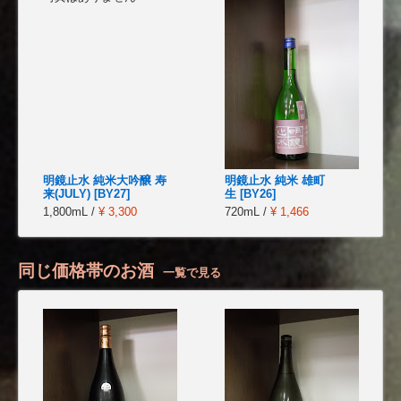
明鏡止水 純米大吟醸 寿
明鏡止水 純米 雄町
来(JULY) [BY27]
生 [BY26]
1,800mL /
¥ 3,300
720mL /
¥ 1,466
同じ価格帯のお酒
一覧で見る