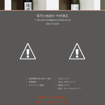
取手の地酒や 中村酒店
〒302-0034 茨城県取手市戸頭3-33-13
0297-78-2033
伯楽星 純米大吟
若波 純米大吟醸 [BY27]
醸 [BY28]
1,800mL /
¥ 8,800
1,800mL /
¥ 5,390
特定商取引法に基づく表示
注文について
利用規約
支払い方法について
プライバシー規約
配送について
返品・キャンセルについて
未成年者へのお酒の販売は、
法律により禁止されています。