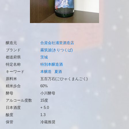
醸造元
合資会社浦里酒造店
ブランド
霧筑波(きりつくば)
都道府県
茨城
特定名称
特別本醸造酒
キーワード
本醸造
夏酒
原料米
五百万石(ごひゃくまんごく)
精米歩合
60%
酵母
小川酵母
アルコール度数
15度
日本酒度
+ 5.0
酸度
1.3
保管
冷蔵推奨