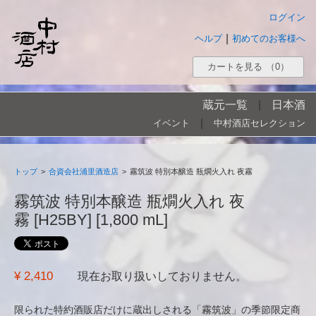
ログイン
|
ヘルプ
初めてのお客様へ
カートを見る
（0）
蔵元一覧
|
日本酒
|
イベント
中村酒店セレクション
トップ
>
合資会社浦里酒造店
>
霧筑波 特別本醸造 瓶燗火入れ 夜霧
霧筑波 特別本醸造 瓶燗火入れ 夜
霧 [H25BY] [1,800 mL]
¥ 2,410
現在お取り扱いしておりません。
限られた特約酒販店だけに蔵出しされる「霧筑波」の季節限定商