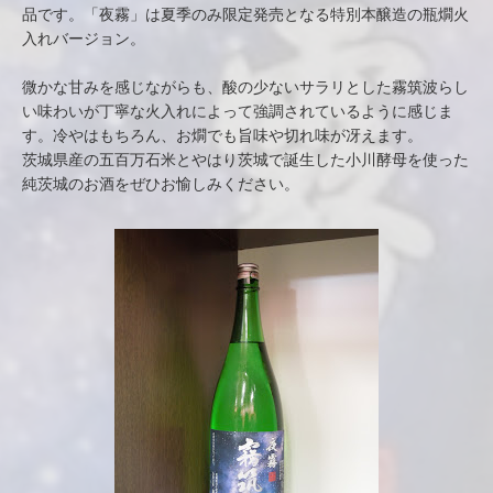
品です。「夜霧」は夏季のみ限定発売となる特別本醸造の瓶燗火
入れバージョン。
微かな甘みを感じながらも、酸の少ないサラリとした霧筑波らし
い味わいが丁寧な火入れによって強調されているように感じま
す。冷やはもちろん、お燗でも旨味や切れ味が冴えます。
茨城県産の五百万石米とやはり茨城で誕生した小川酵母を使った
純茨城のお酒をぜひお愉しみください。