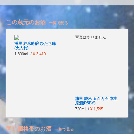
この蔵元のお酒
一覧で見る
写真はありません
浦里 純米吟醸 ひたち錦
(火入れ)
1,800mL /
¥ 3,410
浦里 純米 五百万石 本生
原酒(R5BY)
720mL /
¥ 1,595
同じ価格帯のお酒
一覧で見る