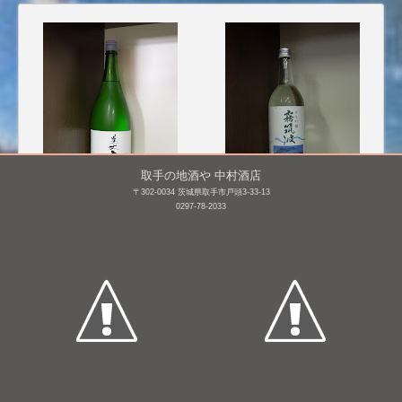
取手の地酒や 中村酒店
〒302-0034 茨城県取手市戸頭3-33-13
0297-78-2033
美丈夫 特別純米 夏
霧筑波 吟醸 本生
酒 [BY27]
720mL /
¥ 2,145
1,800mL /
¥ 2,420